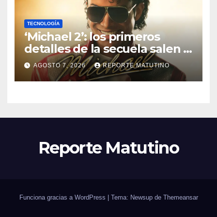
TECNOLOGÍA
‘Michael 2’: los primeros
detalles de la secuela salen a
la luz y ya sabemos cuándo
AGOSTO 7, 2026
REPORTE MATUTINO
se estrena
Reporte Matutino
Funciona gracias a WordPress
|
Tema: Newsup de
Themeansar