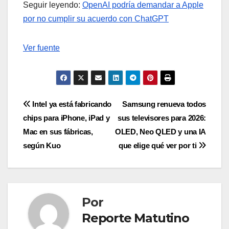
Seguir leyendo:
OpenAI podría demandar a Apple
por no cumplir su acuerdo con ChatGPT
Ver fuente
Navegación
Intel ya está fabricando
Samsung renueva todos
chips para iPhone, iPad y
sus televisores para 2026:
de
Mac en sus fábricas,
OLED, Neo QLED y una IA
entradas
según Kuo
que elige qué ver por ti
Por
Reporte Matutino