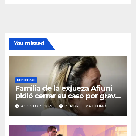
You missed
REPORTAJE
Familia de la exjueza Afiuni
pidió cerrar su caso por grave
enfermedad
AGOSTO 7, 2026
REPORTE MATUTINO