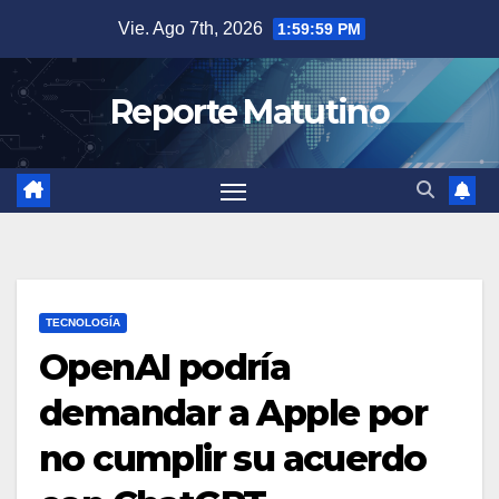
Saltar
Vie. Ago 7th, 2026
2:00:00 PM
al
contenido
Reporte Matutino
TECNOLOGÍA
OpenAI podría
demandar a Apple por
no cumplir su acuerdo