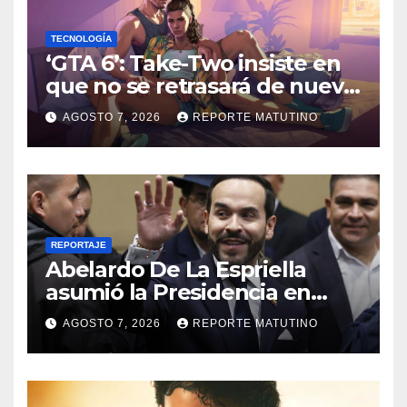
TECNOLOGÍA
‘GTA 6’: Take-Two insiste en
que no se retrasará de nuevo
y quiere que tú también
AGOSTO 7, 2026
REPORTE MATUTINO
confíes
REPORTAJE
Abelardo De La Espriella
asumió la Presidencia en
medio de una polarización
AGOSTO 7, 2026
REPORTE MATUTINO