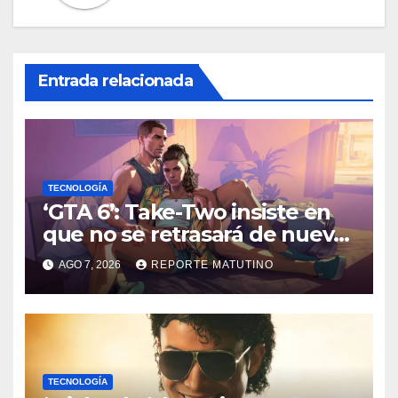
Entrada relacionada
TECNOLOGÍA
‘GTA 6’: Take-Two insiste en
que no se retrasará de nuevo
y quiere que tú también
AGO 7, 2026
REPORTE MATUTINO
confíes
TECNOLOGÍA