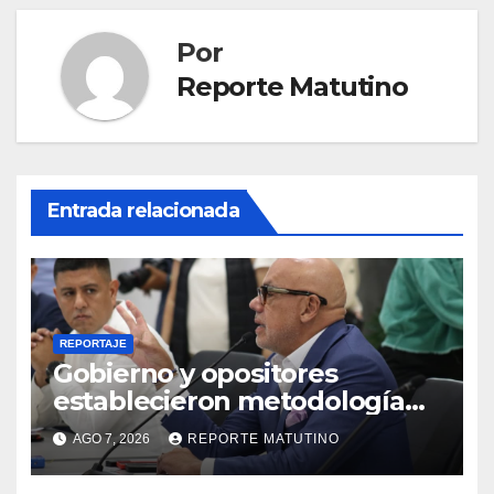
Por
Reporte Matutino
Entrada relacionada
REPORTAJE
Gobierno y opositores
establecieron metodología
para el proceso de diálogo en
AGO 7, 2026
REPORTE MATUTINO
Venezuela