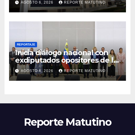
AGOSTO 6, 2026
REPORTE MATUTINO
REPORTAJE
Inicia diálogo nacional con
exdiputados opositores de la
AN de 2015
AGOSTO 6, 2026
REPORTE MATUTINO
Reporte Matutino