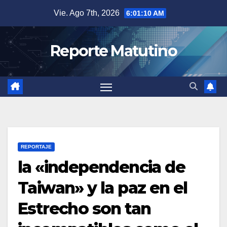
Saltar
Vie. Ago 7th, 2026
6:01:11 AM
al
contenido
Reporte Matutino
REPORTAJE
la «independencia de
Taiwan» y la paz en el
Estrecho son tan