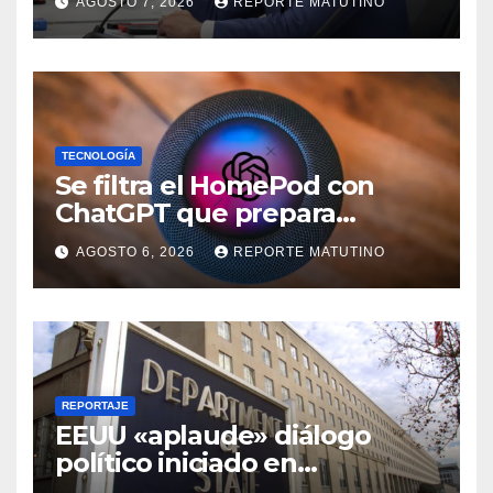
AGOSTO 7, 2026
REPORTE MATUTINO
Venezuela
TECNOLOGÍA
Se filtra el HomePod con
ChatGPT que prepara
OpenAI y su diseño es una
AGOSTO 6, 2026
REPORTE MATUTINO
locura
REPORTAJE
EEUU «aplaude» diálogo
político iniciado en
Venezuela