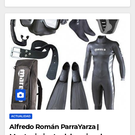
ACTUALIDAD
Alfredo Román ParraYarza |