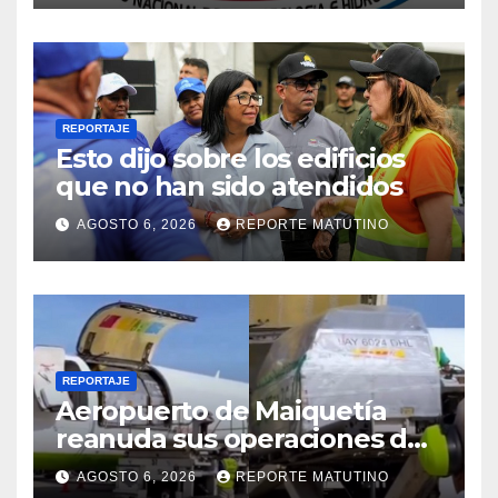
2026
REPORTAJE
Esto dijo sobre los edificios
que no han sido atendidos
AGOSTO 6, 2026
REPORTE MATUTINO
REPORTAJE
Aeropuerto de Maiquetía
reanuda sus operaciones de
carga con primer vuelo
AGOSTO 6, 2026
REPORTE MATUTINO
desde Panamá