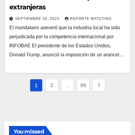
extranjeras
SEPTIEMBRE 30, 2025
REPORTE MATUTINO
El mandatario aseveró que la industria local ha sido
perjudicada por la competencia internacional por
INFOBAE El presidente de los Estados Unidos,
Donald Trump, anunció la imposición de un arancel…
Paginación
1
2
…
99
de
entradas
You missed