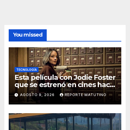
de
entradas
You missed
TECNOLOGÍA
Esta película con Jodie Foster
que se estrenó en cines hace
poco ya está en Movistar+
AGOSTO 9, 2026
REPORTE MATUTINO