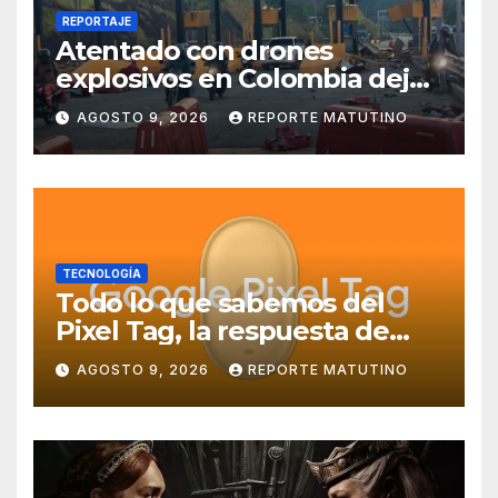
REPORTAJE
Atentado con drones
explosivos en Colombia deja
un policía muerto
AGOSTO 9, 2026
REPORTE MATUTINO
TECNOLOGÍA
Todo lo que sabemos del
Pixel Tag, la respuesta de
Google a los AirTag:
AGOSTO 9, 2026
REPORTE MATUTINO
características, precio y más