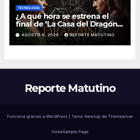
TECNOLOGÍA
¿A qué hora se estrena el
final de ‘La Casa del Dragón’
temporada 3 en HBO Max?
AGOSTO 9, 2026
REPORTE MATUTINO
Reporte Matutino
Funciona gracias a WordPress
|
Tema:
Newsup
de
Themeansar
Home
Sample Page