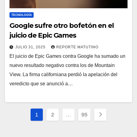
TECNOLOGÍA
Google sufre otro bofetón en el
juicio de Epic Games
JULIO 31, 2025
REPORTE MATUTINO
El juicio de Epic Games contra Google ha sumado un
nuevo resultado negativo contra los de Mountain
View. La firma californiana perdió la apelación del
veredicto que se anunció a…
Paginación
1
2
…
95
de