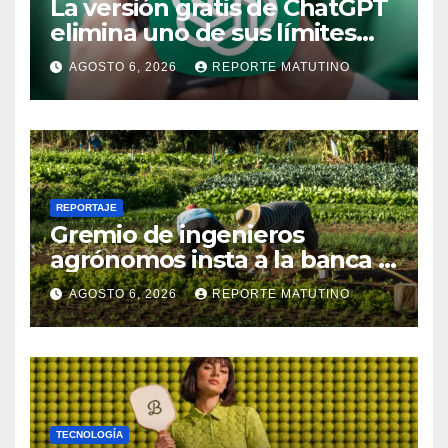
La versión gratis de ChatGPT
elimina uno de sus límites
más pedidos y ahora es más
AGOSTO 6, 2026
REPORTE MATUTINO
útil
REPORTAJE
Gremio de ingenieros
agrónomos insta a la banca a
financiar la agricultura
AGOSTO 6, 2026
REPORTE MATUTINO
familiar
TECNOLOGÍA