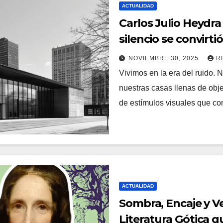
ACTUALIDAD
Carlos Julio Heydr
silencio se convirti
Abstracción)
NOVIEMBRE 30, 2025
R
Vivimos en la era del ruido. 
nuestras casas llenas de obj
de estímulos visuales que c
ACTUALIDAD
Sombra, Encaje y V
Literatura Gótica 