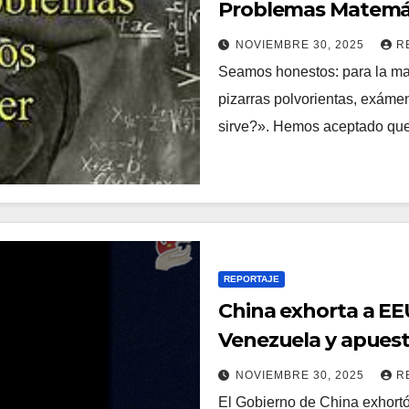
Problemas Matemáti
Por Qué Valen un Mi
NOVIEMBRE 30, 2025
R
Seamos honestos: para la ma
pizarras polvorientas, exámen
sirve?». Hemos aceptado qu
REPORTAJE
China exhorta a EE
Venezuela y apuest
NOVIEMBRE 30, 2025
R
El Gobierno de China exhortó