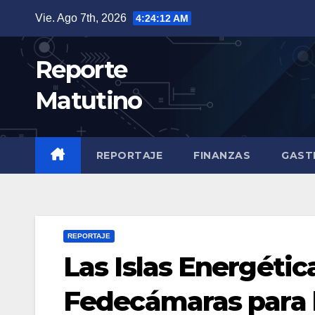
Saltar
Vie. Ago 7th, 2026
4:24:13 AM
al
contenido
Reporte
Matutino
REPORTAJE
FINANZAS
GAST
REPORTAJE
Las Islas Energétic
Fedecámaras para l