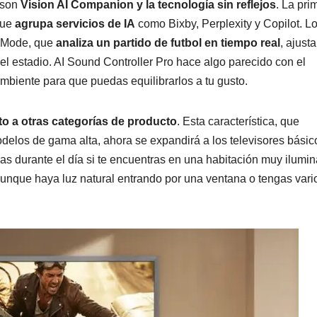
son
Vision AI Companion y la tecnología sin reflejos
. La pri
que
agrupa servicios de IA
como Bixby, Perplexity y Copilot. L
l Mode, que
analiza un partido de futbol en tiempo real
, ajust
del estadio. AI Sound Controller Pro hace algo parecido con el
mbiente para que puedas equilibrarlos a tu gusto.
lto a otras categorías de producto
. Esta característica, que
los de gama alta, ahora se expandirá a los televisores básico
nas durante el día si te encuentras en una habitación muy ilumi
nque haya luz natural entrando por una ventana o tengas vari