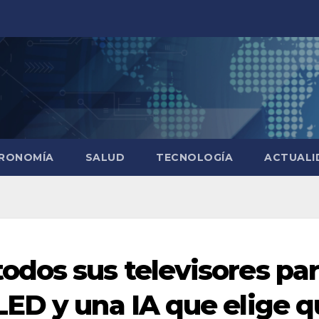
RONOMÍA
SALUD
TECNOLOGÍA
ACTUALI
dos sus televisores pa
ED y una IA que elige q