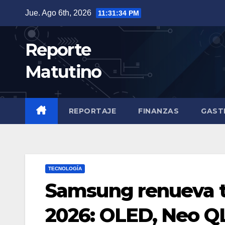
Saltar
Jue. Ago 6th, 2026
11:31:36 PM
al
contenido
Reporte
Matutino
REPORTAJE
FINANZAS
GAST
TECNOLOGÍA
Samsung renueva to
2026: OLED, Neo QL