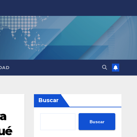
DAD
Buscar
ra
Buscar
ué