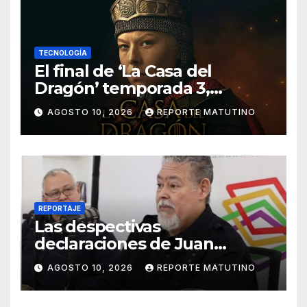
TECNOLOGÍA
El final de ‘La Casa del
Dragón’ temporada 3,
explicado: ¿Quién muere y
AGOSTO 10, 2026
REPORTE MATUTINO
qué pasa con el Trono de
Hierro?
REPORTAJE
Las despectivas
declaraciones de Juan
Barreto sobre María Corina
AGOSTO 10, 2026
REPORTE MATUTINO