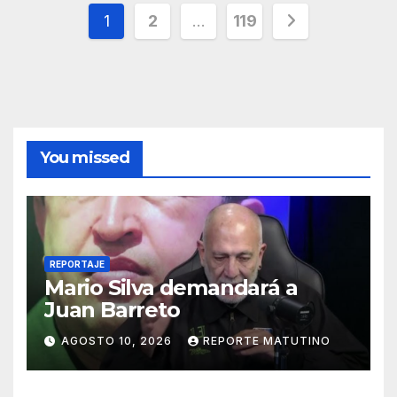
Paginación
1
2
…
119
de
entradas
You missed
REPORTAJE
Mario Silva demandará a
Juan Barreto
AGOSTO 10, 2026
REPORTE MATUTINO