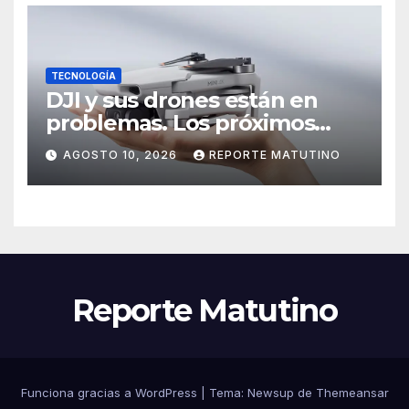
TECNOLOGÍA
DJI y sus drones están en
problemas. Los próximos
modelos podrían ser más
AGOSTO 10, 2026
REPORTE MATUTINO
difíciles de volar
Reporte Matutino
Funciona gracias a WordPress
|
Tema:
Newsup
de
Themeansar