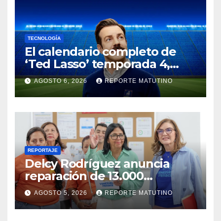
TECNOLOGÍA
El calendario completo de
‘Ted Lasso’ temporada 4,
explicado: número de
AGOSTO 6, 2026
REPORTE MATUTINO
episodios y fechas de
estreno
REPORTAJE
Delcy Rodríguez anuncia
reparación de 13.000
viviendas afectadas por los
AGOSTO 5, 2026
REPORTE MATUTINO
terremotos