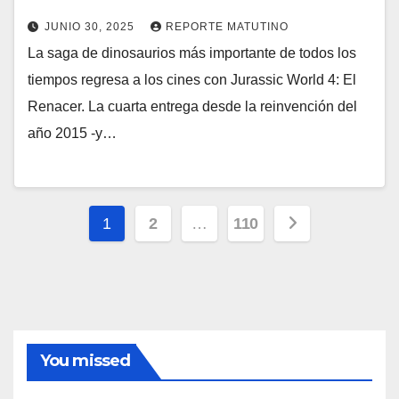
JUNIO 30, 2025
REPORTE MATUTINO
La saga de dinosaurios más importante de todos los
tiempos regresa a los cines con Jurassic World 4: El
Renacer. La cuarta entrega desde la reinvención del
año 2015 -y…
Paginación
1
2
…
110
de
entradas
You missed