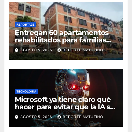
REPORTAJE
Entregan 60 apartamentos
rehabilitados para familias
del urbanismo Ana Victoria
AGOSTO 5, 2026
REPORTE MATUTINO
en La Guaira
TECNOLOGÍA
Microsoft ya tiene claro qué
hacer para evitar que la IA se
salga de control
AGOSTO 5, 2026
REPORTE MATUTINO