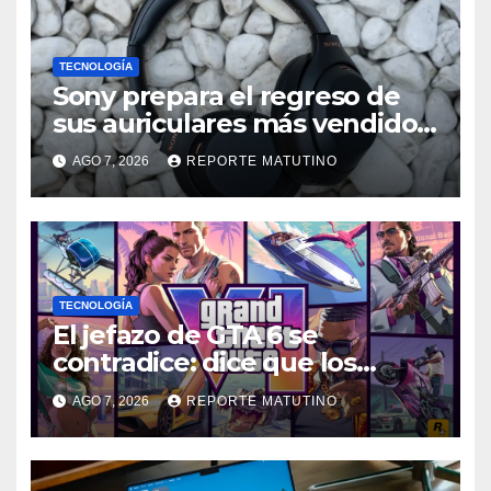
TECNOLOGÍA
Sony prepara el regreso de
sus auriculares más vendidos,
ahora más baratos
AGO 7, 2026
REPORTE MATUTINO
TECNOLOGÍA
El jefazo de GTA 6 se
contradice: dice que los
discos ya no tienen sentido,
AGO 7, 2026
REPORTE MATUTINO
pero no descarta una versión
en físico