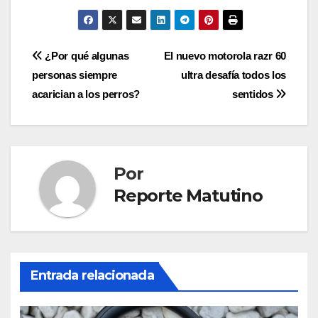
Navegación
¿Por qué algunas
El nuevo motorola razr 60
personas siempre
ultra desafía todos los
de
acarician a los perros?
sentidos
entradas
Por
Reporte Matutino
Entrada relacionada