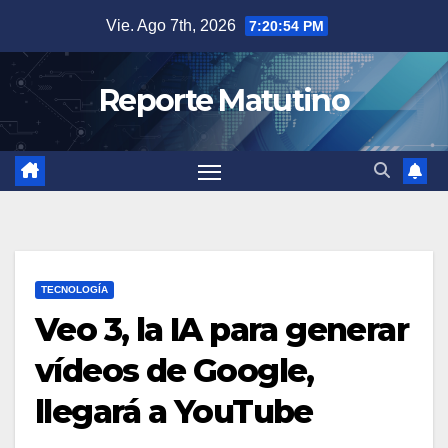
Saltar
Vie. Ago 7th, 2026
7:20:55 PM
al
contenido
Reporte Matutino
TECNOLOGÍA
Veo 3, la IA para generar
vídeos de Google,
llegará a YouTube