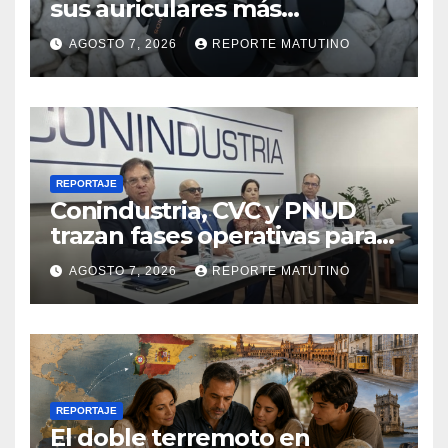
sus auriculares más
vendidos, ahora más baratos
AGOSTO 7, 2026
REPORTE MATUTINO
REPORTAJE
Conindustria, CVC y PNUD
trazan fases operativas para
reconstruir a Venezuela
AGOSTO 7, 2026
REPORTE MATUTINO
REPORTAJE
El doble terremoto en