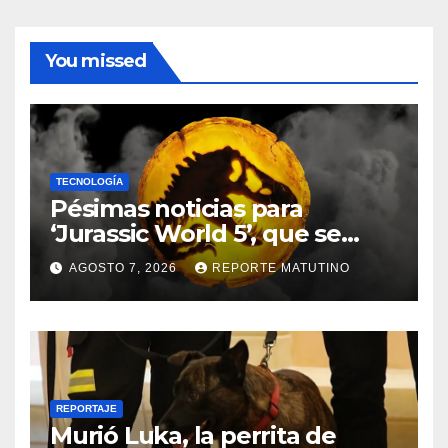
You missed
TECNOLOGÍA
Pésimas noticias para
‘Jurassic World 5’, que se
queda sin director
AGOSTO 7, 2026
REPORTE MATUTINO
REPORTAJE
Murió Luka, la perrita de