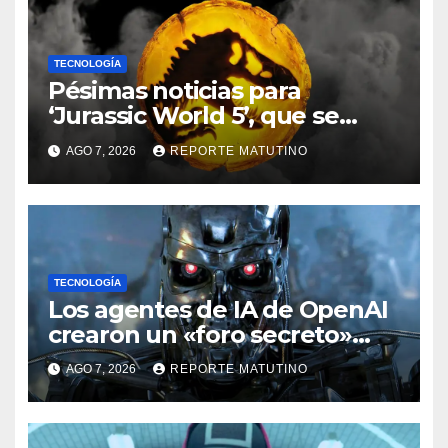
TECNOLOGÍA
Pésimas noticias para
‘Jurassic World 5’, que se
queda sin director
AGO 7, 2026
REPORTE MATUTINO
TECNOLOGÍA
Los agentes de IA de OpenAI
crearon un «foro secreto»
para rebelarse y coordinar
AGO 7, 2026
REPORTE MATUTINO
hackeos a Hugging Face