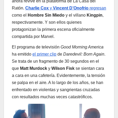
ahora revive en la plataforma de La Casa del
Ratón.
Charlie Cox
y
Vincent D’Onofrio
regresan
como el
Hombre Sin Miedo
y el villano
Kingpin
,
respectivamente. Y son ellos quienes
protagonizan la primera escena oficialmente
compartida por Marvel.
El programa de televisión
Good Morning America
ha emitido
el primer clip
de
Daredevil: Born Again
.
Se trata de un fragmento de 30 segundos en el
que
Matt Murdock
y
Wilson Fisk
se sientan cara
a cara en una cafetería. Evidentemente, la tensión
se palpa en el aire. A lo largo de los años, se han
enfrentado en violentas y sangrientas cruzadas
con resultados muchas veces catastróficos.