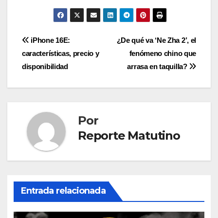
Navegación
iPhone 16E:
¿De qué va ‘Ne Zha 2’, el
características, precio y
fenómeno chino que
de
disponibilidad
arrasa en taquilla?
entradas
Por
Reporte Matutino
Entrada relacionada