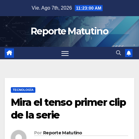
Saltar
Vie. Ago 7th, 2026
11:23:02 AM
al
contenido
Reporte Matutino
TECNOLOGÍA
Mira el tenso primer clip
de la serie
Por
Reporte Matutino