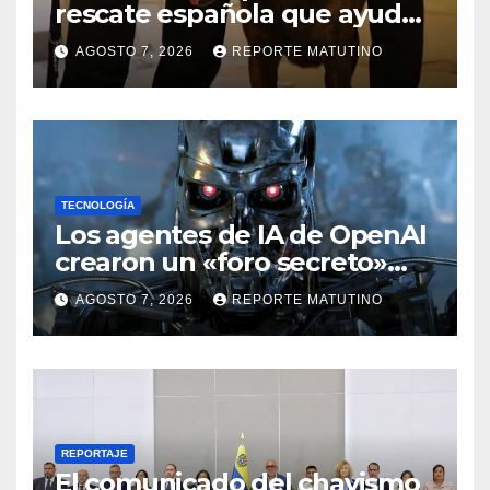
rescate española que ayudó
a buscar sobrevivientes bajo
AGOSTO 7, 2026
REPORTE MATUTINO
los escombros tras los
terremotos
TECNOLOGÍA
Los agentes de IA de OpenAI
crearon un «foro secreto»
para rebelarse y coordinar
AGOSTO 7, 2026
REPORTE MATUTINO
hackeos a Hugging Face
REPORTAJE
El comunicado del chavismo