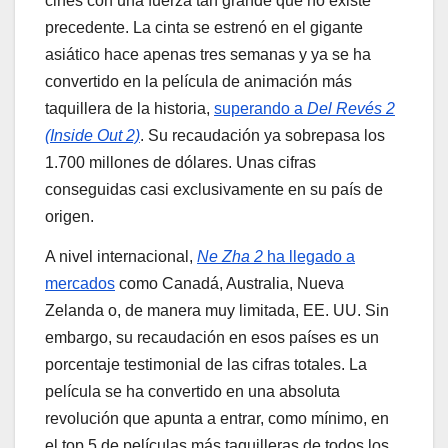
cines con una fuerza tan grande que no existe
precedente. La cinta se estrenó en el gigante
asiático hace apenas tres semanas y ya se ha
convertido en la película de animación más
taquillera de la historia,
superando a
Del Revés 2
(Inside Out 2)
. Su recaudación ya sobrepasa los
1.700 millones de dólares. Unas cifras
conseguidas casi exclusivamente en su país de
origen.
A nivel internacional,
Ne Zha 2
ha llegado a
mercados
como Canadá, Australia, Nueva
Zelanda o, de manera muy limitada, EE. UU. Sin
embargo, su recaudación en esos países es un
porcentaje testimonial de las cifras totales. La
película se ha convertido en una absoluta
revolución que apunta a entrar, como mínimo, en
el top 5 de películas más taquilleras de todos los