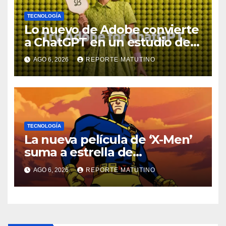
TECNOLOGÍA
Lo nuevo de Adobe convierte
a ChatGPT en un estudio de
diseño con Photoshop,
AGO 6, 2026
REPORTE MATUTINO
Premiere y otras aplicaciones
creativas
TECNOLOGÍA
La nueva película de ‘X-Men’
suma a estrella de
‘Heartstopper’ como Cíclope
AGO 6, 2026
REPORTE MATUTINO