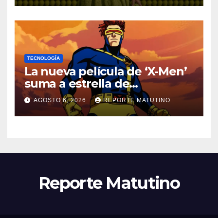
creativas
TECNOLOGÍA
La nueva película de ‘X-Men’
suma a estrella de
‘Heartstopper’ como Cíclope
AGOSTO 6, 2026
REPORTE MATUTINO
Reporte Matutino