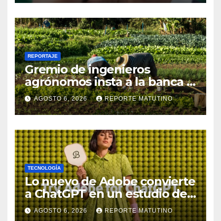
REPORTAJE
Gremio de ingenieros
agrónomos insta a la banca a
financiar la agricultura
AGOSTO 6, 2026
REPORTE MATUTINO
familiar
TECNOLOGÍA
Lo nuevo de Adobe convierte
a ChatGPT en un estudio de
diseño con Photoshop,
AGOSTO 6, 2026
REPORTE MATUTINO
Premiere y otras aplicaciones