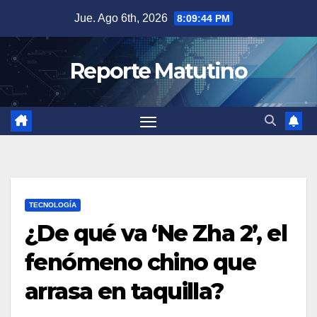
Saltar
Jue. Ago 6th, 2026
8:09:45 PM
al
contenido
Reporte Matutino
TECNOLOGÍA
¿De qué va ‘Ne Zha 2’, el
fenómeno chino que
arrasa en taquilla?