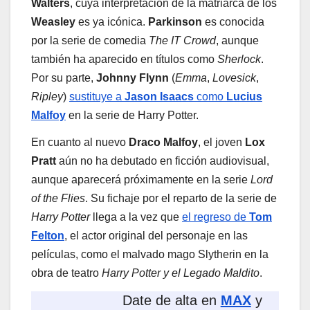
Walters
, cuya interpretación de la matriarca de los
Weasley
es ya icónica.
Parkinson
es conocida
por la serie de comedia
The IT Crowd
, aunque
también ha aparecido en títulos como
Sherlock
.
Por su parte,
Johnny Flynn
(
Emma
,
Lovesick
,
Ripley
)
sustituye a
Jason Isaacs
como
Lucius
Malfoy
en la serie de Harry Potter.
En cuanto al nuevo
Draco Malfoy
, el joven
Lox
Pratt
aún no ha debutado en ficción audiovisual,
aunque aparecerá próximamente en la serie
Lord
of the Flies
. Su fichaje por el reparto de la serie de
Harry Potter
llega a la vez que
el regreso de
Tom
Felton
, el actor original del personaje en las
películas, como el malvado mago Slytherin en la
obra de teatro
Harry Potter y el Legado Maldito
.
Date de alta en
MAX
y