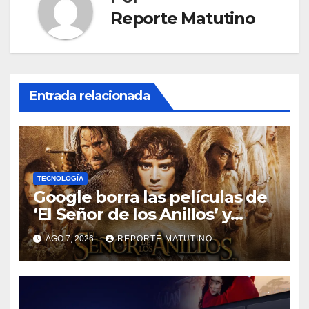
Reporte Matutino
Entrada relacionada
TECNOLOGÍA
Google borra las películas de
‘El Señor de los Anillos’ y
reabre el debate sobre la
AGO 7, 2026
REPORTE MATUTINO
propiedad digital