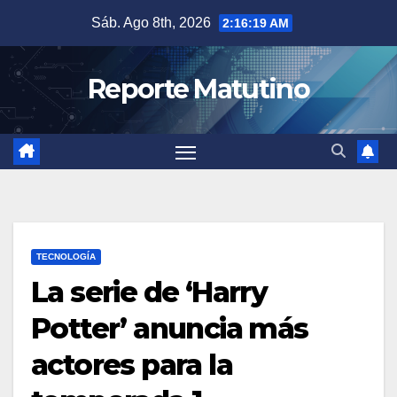
Saltar
Sáb. Ago 8th, 2026
2:16:21 AM
al
contenido
Reporte Matutino
TECNOLOGÍA
La serie de ‘Harry
Potter’ anuncia más
actores para la