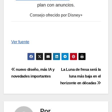
plan con anuncios.
Consejo ofrecido por Disney+
Ver fuente
Navegación
nuevo diseño, más IA y
La Luna de fresa será la
novedades importantes
luna más baja en el
de
horizonte en décadas
entradas
Por