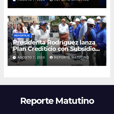
2026-2030
REPORTAJE
Presidenta Rodríguez lanza
Plan Crediticio con Subsidio
Directo en encuentro con
AGOSTO 7, 2026
REPORTE MATUTINO
Juntas de Condominio
Reporte Matutino