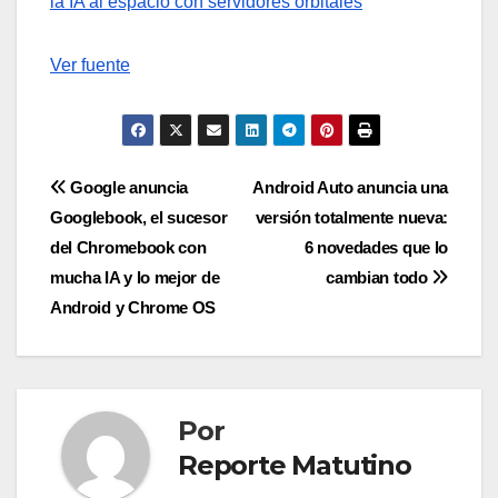
la IA al espacio con servidores orbitales
Ver fuente
Navegación
Google anuncia
Android Auto anuncia una
Googlebook, el sucesor
versión totalmente nueva:
de
del Chromebook con
6 novedades que lo
entradas
mucha IA y lo mejor de
cambian todo
Android y Chrome OS
Por
Reporte Matutino