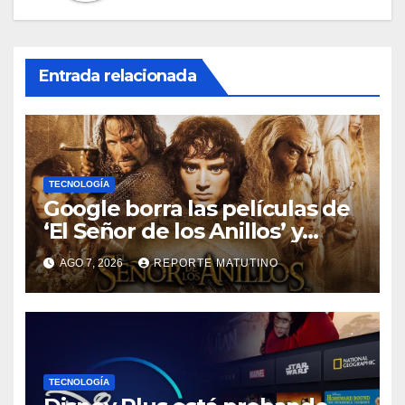
Entrada relacionada
TECNOLOGÍA
Google borra las películas de
‘El Señor de los Anillos’ y
reabre el debate sobre la
AGO 7, 2026
REPORTE MATUTINO
propiedad digital
TECNOLOGÍA