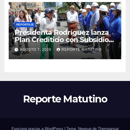
REPORTAJE
Presidenta Rodríguez lanza
Plan Crediticio con Subsidio
Directo en encuentro con
AGOSTO 7, 2026
REPORTE MATUTINO
Juntas de Condominio
Reporte Matutino
Funciona gracias a WordPress
|
Tema: Newsup de
Themeansar