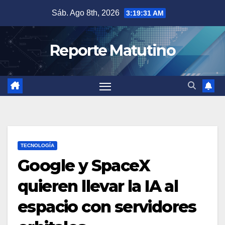
Saltar
Sáb. Ago 8th, 2026
3:19:32 AM
al
contenido
Reporte Matutino
TECNOLOGÍA
Google y SpaceX
quieren llevar la IA al
espacio con servidores