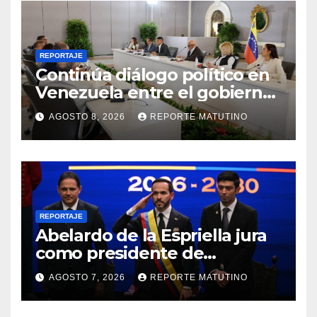
REPORTAJE
Continúa diálogo político en
Venezuela entre el gobierno
y la oposición
AGOSTO 8, 2026
REPORTE MATUTINO
REPORTAJE
Abelardo de la Espriella jura
como presidente de
Colombia para el periodo
AGOSTO 7, 2026
REPORTE MATUTINO
2026-2030