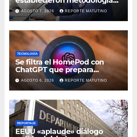
establecieron metodología
para el proceso de diálogo en
AGOSTO 7, 2026
REPORTE MATUTINO
Venezuela
TECNOLOGÍA
Se filtra el HomePod con
ChatGPT que prepara
OpenAI y su diseño es una
AGOSTO 6, 2026
REPORTE MATUTINO
locura
REPORTAJE
EEUU «aplaude» diálogo