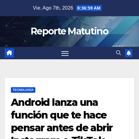
Saltar
Vie. Ago 7th, 2026
8:37:01 AM
al
contenido
Reporte Matutino
TECNOLOGÍA
Android lanza una
función que te hace
pensar antes de abrir