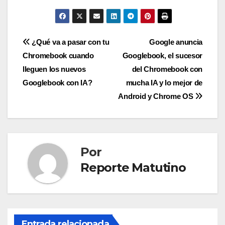
Navegación
¿Qué va a pasar con tu
Google anuncia
Chromebook cuando
Googlebook, el sucesor
de
lleguen los nuevos
del Chromebook con
entradas
Googlebook con IA?
mucha IA y lo mejor de
Android y Chrome OS
Por
Reporte Matutino
Entrada relacionada