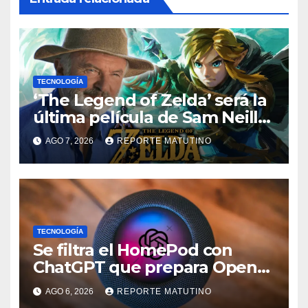
TECNOLOGÍA
‘The Legend of Zelda’ será la
última película de Sam Neill…
que ya tiene villano
AGO 7, 2026
REPORTE MATUTINO
confirmado
TECNOLOGÍA
Se filtra el HomePod con
ChatGPT que prepara OpenAI
y su diseño es una locura
AGO 6, 2026
REPORTE MATUTINO