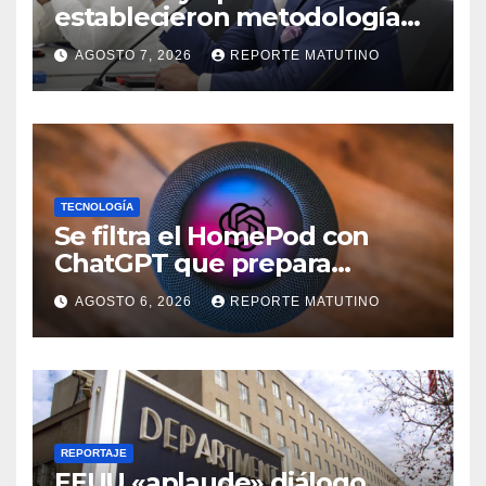
establecieron metodología
para el proceso de diálogo en
AGOSTO 7, 2026
REPORTE MATUTINO
Venezuela
TECNOLOGÍA
Se filtra el HomePod con
ChatGPT que prepara
OpenAI y su diseño es una
AGOSTO 6, 2026
REPORTE MATUTINO
locura
REPORTAJE
EEUU «aplaude» diálogo