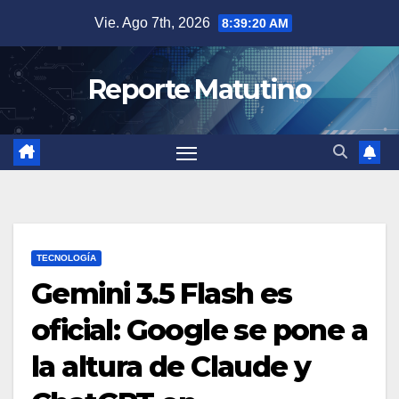
Saltar
Vie. Ago 7th, 2026
8:39:21 AM
al
contenido
Reporte Matutino
TECNOLOGÍA
Gemini 3.5 Flash es
oficial: Google se pone a
la altura de Claude y