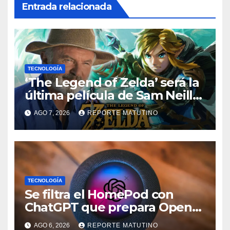
Entrada relacionada
TECNOLOGÍA
‘The Legend of Zelda’ será la
última película de Sam Neill…
que ya tiene villano
AGO 7, 2026
REPORTE MATUTINO
confirmado
TECNOLOGÍA
Se filtra el HomePod con
ChatGPT que prepara OpenAI
y su diseño es una locura
AGO 6, 2026
REPORTE MATUTINO