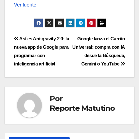
Ver fuente
Navegación
Así es Antigravity 2.0: la
Google lanza el Carrito
nueva app de Google para
Universal: compra con IA
de
programar con
desde la Búsqueda,
entradas
inteligencia artificial
Gemini o YouTube
Por
Reporte Matutino