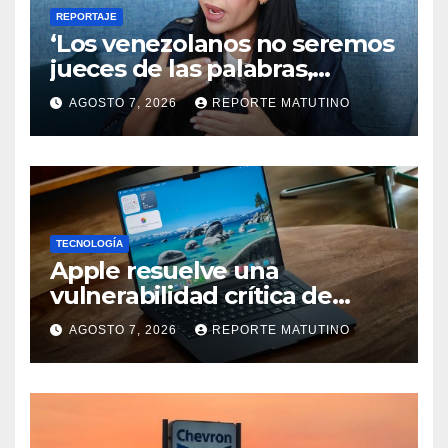
REPORTAJE
‘Los venezolanos no seremos
jueces de las palabras,
seremos testigos de los
AGOSTO 7, 2026
REPORTE MATUTINO
resultados’
TECNOLOGÍA
Apple resuelve una
vulnerabilidad crítica de
macOS: actualiza tu Mac
AGOSTO 7, 2026
REPORTE MATUTINO
ahora