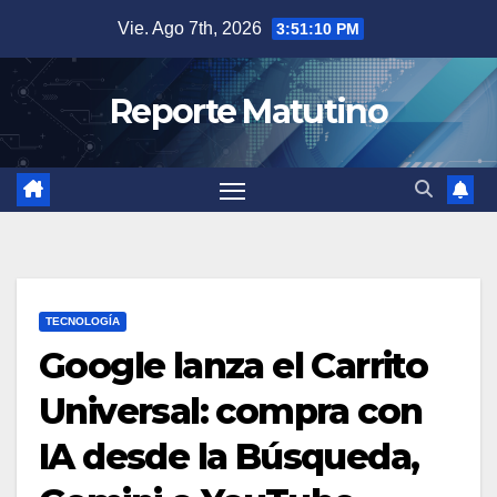
Saltar
Vie. Ago 7th, 2026
3:51:11 PM
al
contenido
Reporte Matutino
TECNOLOGÍA
Google lanza el Carrito
Universal: compra con
IA desde la Búsqueda,