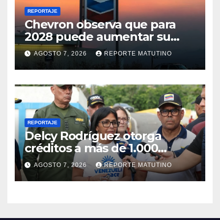
REPORTAJE
Chevron observa que para
2028 puede aumentar su
producción en Venezuela y
AGOSTO 7, 2026
REPORTE MATUTINO
extraer alrededor de 420.000
barriles diarios
REPORTAJE
Delcy Rodríguez otorga
créditos a más de 1.000
comercios para apoyar a los
AGOSTO 7, 2026
REPORTE MATUTINO
emprendedores afectados
por los terremotos