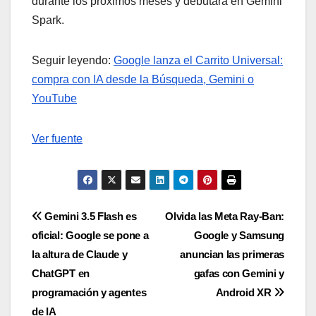
durante los próximos meses y debutará en Gemini
Spark.
Seguir leyendo:
Google lanza el Carrito Universal:
compra con IA desde la Búsqueda, Gemini o
YouTube
Ver fuente
Navegación
Gemini 3.5 Flash es
Olvida las Meta Ray-Ban:
oficial: Google se pone a
Google y Samsung
de
la altura de Claude y
anuncian las primeras
entradas
ChatGPT en
gafas con Gemini y
programación y agentes
Android XR
de IA