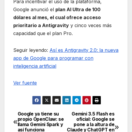
Para incentivar el uso de la plataforma,
Google anunció el
plan AI Ultra de 100
dólares al mes, el cual ofrece acceso
prioritario a Antigravity
y cinco veces más
capacidad que el plan Pro.
Seguir leyendo:
Así es Antigravity 2.0: la nueva
app de Google para programar con
inteligencia artificial
Ver fuente
Google ya tiene su
Gemini 3.5 Flash es
Navegación
propio OpenClaw: se
oficial: Google se
llama Gemini Spark y
pone a la altura de
de
así funciona
Claude y ChatGPT en