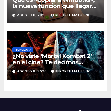
la nueva función que llegará
al iPhone solo para Europa
AGOSTO 8, 2026
REPORTE MATUTINO
TECNOLOGÍA
¿No viste ‘Mortal Kombat 2’
en el cine? Te decimos
dónde verla en streaming
AGOSTO 8, 2026
REPORTE MATUTINO
ahora mismo y te damos tres
razones para hacerlo