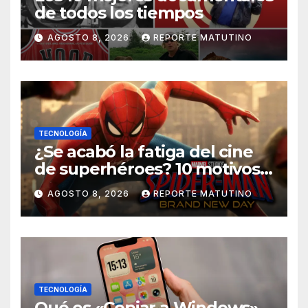
de todos los tiempos
AGOSTO 8, 2026
REPORTE MATUTINO
TECNOLOGÍA
¿Se acabó la fatiga del cine
de superhéroes? 10 motivos
por los que ‘Spider-Man:
AGOSTO 8, 2026
REPORTE MATUTINO
Brand New Day» desmiente
esa teoría
TECNOLOGÍA
Qué es «Copiar a Windows»,