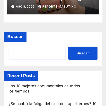
al iPhone solo para Europa
AGO 8, 2026
REPORTE MATUTINO
Buscar
Buscar
Recent Posts
Los 10 mejores documentales de todos
los tiempos
¿Se acabó la fatiga del cine de superhéroes? 10