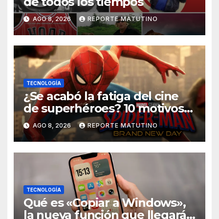
de todos los tiempos
AGO 8, 2026
REPORTE MATUTINO
TECNOLOGÍA
¿Se acabó la fatiga del cine
de superhéroes? 10 motivos
por los que ‘Spider-Man:
AGO 8, 2026
REPORTE MATUTINO
Brand New Day» desmiente
esa teoría
TECNOLOGÍA
Qué es «Copiar a Windows»,
la nueva función que llegará