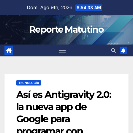
Saltar
Dom. Ago 9th, 2026
6:54:39 AM
al
contenido
Reporte Matutino
TECNOLOGÍA
Así es Antigravity 2.0:
la nueva app de
Google para
programar con