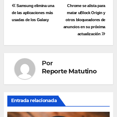
Navegación
Samsung elimina una
Chrome se alista para
de las aplicaciones más
matar uBlock Origin y
de
usadas de los Galaxy
otros bloqueadores de
entradas
anuncios en su próxima
actualización
Por
Reporte Matutino
Entrada relacionada