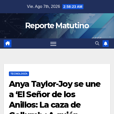
Saltar
Vie. Ago 7th, 2026
2:58:23 AM
al
contenido
Reporte Matutino
TECNOLOGÍA
Anya Taylor-Joy se une
a ‘El Señor de los
Anillos: La caza de