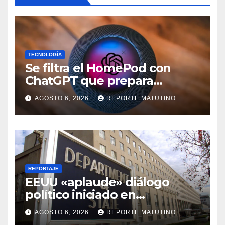
TECNOLOGÍA
Se filtra el HomePod con
ChatGPT que prepara
OpenAI y su diseño es una
AGOSTO 6, 2026
REPORTE MATUTINO
locura
REPORTAJE
EEUU «aplaude» diálogo
político iniciado en
Venezuela
AGOSTO 6, 2026
REPORTE MATUTINO