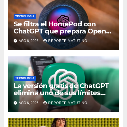
TECNOLOGÍA
Se filtra el HomePod con
ChatGPT que prepara OpenAI
y su diseño es una locura
AGO 6, 2026
REPORTE MATUTINO
TECNOLOGÍA
La versión gratis de ChatGPT
elimina uno de sus límites
más pedidos y ahora es más
AGO 6, 2026
REPORTE MATUTINO
útil