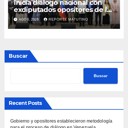
Inicia diálogo nacional con
exdiputados opositores de la
AN de 2015
AGO 6, 2026
REPORTE MATUTINO
Buscar
Buscar
Recent Posts
Gobierno y opositores establecieron metodología
para el proceso de diálogo en Venezuela