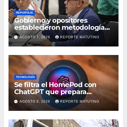
REPORTAJE
Gobierno y opositores
establecieron metodología
para el proceso de diálogo en
AGOSTO 7, 2026
REPORTE MATUTINO
Venezuela
TECNOLOGÍA
Se filtra el HomePod con
ChatGPT que prepara
OpenAI y su diseño es una
AGOSTO 6, 2026
REPORTE MATUTINO
locura