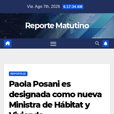
Saltar
Vie. Ago 7th, 2026
6:17:35 AM
al
contenido
Reporte Matutino
REPORTAJE
Paola Posani es
designada como nueva
Ministra de Hábitat y