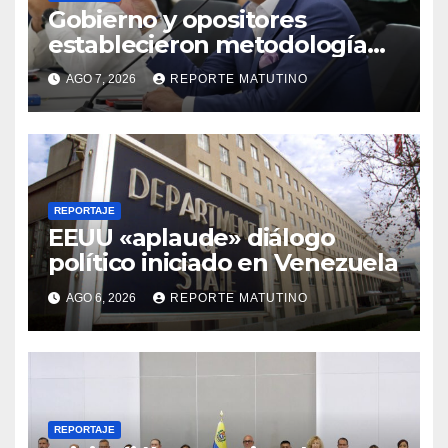
Gobierno y opositores
establecieron metodología
para el proceso de diálogo en
AGO 7, 2026
REPORTE MATUTINO
Venezuela
REPORTAJE
EEUU «aplaude» diálogo
político iniciado en Venezuela
AGO 6, 2026
REPORTE MATUTINO
REPORTAJE