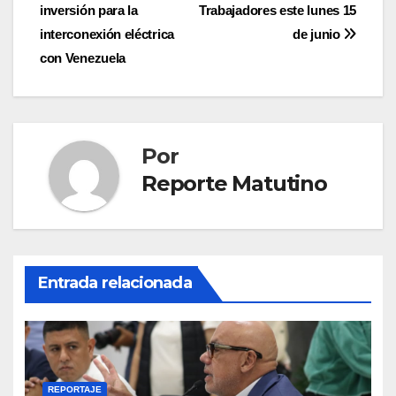
de
inversión para la
Trabajadores este lunes 15
entradas
interconexión eléctrica
de junio
con Venezuela
Por
Reporte Matutino
Entrada relacionada
REPORTAJE