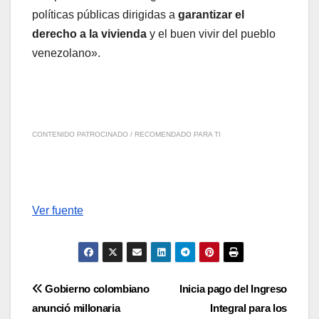
políticas públicas dirigidas a
garantizar el
derecho a la vivienda
y el buen vivir del pueblo
venezolano».
CONTENIDO PATROCINADO / RECOMENDADO PARA TI
Ver fuente
Navegación
Gobierno colombiano
Inicia pago del Ingreso
anunció millonaria
Integral para los