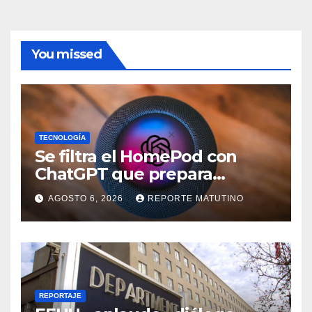
You missed
TECNOLOGÍA
Se filtra el HomePod con
ChatGPT que prepara
OpenAI y su diseño es una
AGOSTO 6, 2026
REPORTE MATUTINO
locura
REPORTAJE