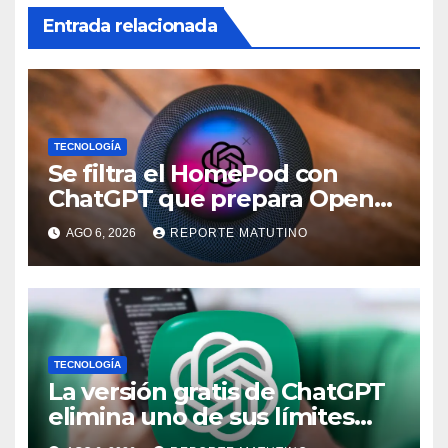
Entrada relacionada
TECNOLOGÍA
Se filtra el HomePod con
ChatGPT que prepara OpenAI
y su diseño es una locura
AGO 6, 2026
REPORTE MATUTINO
TECNOLOGÍA
La versión gratis de ChatGPT
elimina uno de sus límites
más pedidos y ahora es más