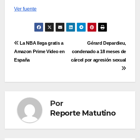
Ver fuente
Navegación
La NBA llega gratis a
Gérard Depardieu,
Amazon Prime Video en
condenado a 18 meses de
de
España
cárcel por agresión sexual
entradas
Por
Reporte Matutino