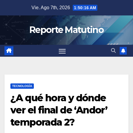
Saltar
Vie. Ago 7th, 2026
1:50:17 AM
al
contenido
Reporte Matutino
TECNOLOGÍA
¿A qué hora y dónde
ver el final de ‘Andor’
temporada 2?