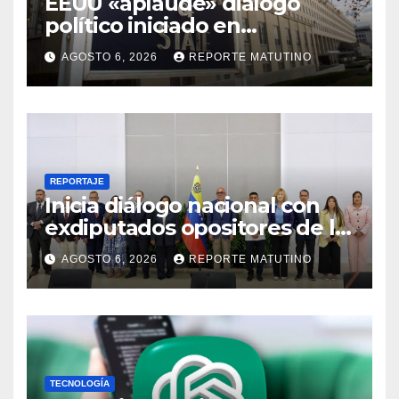
EEUU «aplaude» diálogo
político iniciado en
Venezuela
AGOSTO 6, 2026
REPORTE MATUTINO
REPORTAJE
Inicia diálogo nacional con
exdiputados opositores de la
AN de 2015
AGOSTO 6, 2026
REPORTE MATUTINO
TECNOLOGÍA