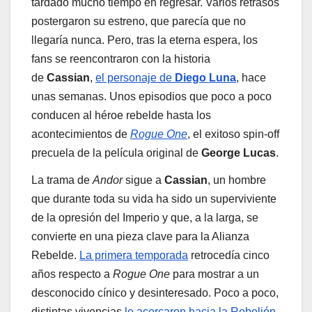
tardado mucho tiempo en regresar. Varios retrasos
postergaron su estreno, que parecía que no
llegaría nunca. Pero, tras la eterna espera, los
fans se reencontraron con la historia
de
Cassian
,
el personaje de
Diego Luna
, hace
unas semanas. Unos episodios que poco a poco
conducen al héroe rebelde hasta los
acontecimientos de
Rogue One
, el exitoso spin-off
precuela de la película original de
George Lucas
.
La trama de
Andor
sigue a
Cassian
, un hombre
que durante toda su vida ha sido un superviviente
de la opresión del Imperio y que, a la larga, se
convierte en una pieza clave para la Alianza
Rebelde.
La primera temporada
retrocedía cinco
años respecto a
Rogue One
para mostrar a un
desconocido cínico y desinteresado. Poco a poco,
distintas vivencias
le acercaron hacia la Rebelión
.