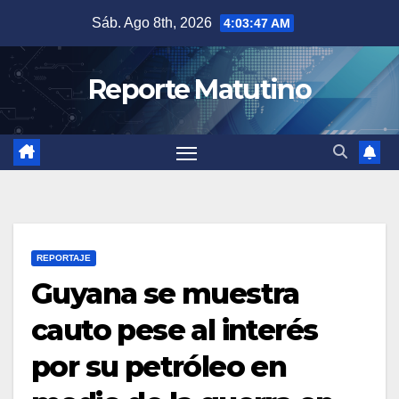
Saltar
Sáb. Ago 8th, 2026
4:03:48 AM
al
contenido
Reporte Matutino
REPORTAJE
Guyana se muestra
cauto pese al interés
por su petróleo en