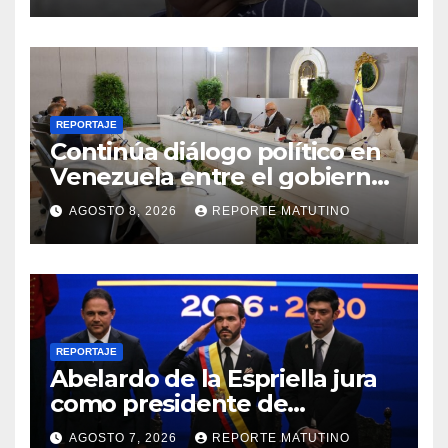
REPORTAJE
Continúa diálogo político en
Venezuela entre el gobierno
y la oposición
AGOSTO 8, 2026
REPORTE MATUTINO
REPORTAJE
Abelardo de la Espriella jura
como presidente de
Colombia para el periodo
AGOSTO 7, 2026
REPORTE MATUTINO