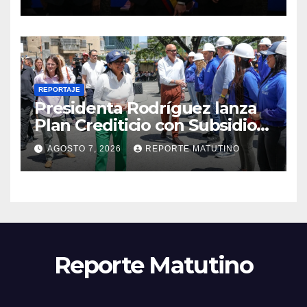
2026-2030
REPORTAJE
Presidenta Rodríguez lanza
Plan Crediticio con Subsidio
Directo en encuentro con
AGOSTO 7, 2026
REPORTE MATUTINO
Juntas de Condominio
Reporte Matutino