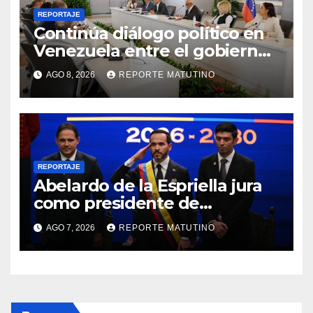
REPORTAJE
Continúa diálogo político en
Venezuela entre el gobierno
y la oposición
AGO 8, 2026
REPORTE MATUTINO
REPORTAJE
Abelardo de la Espriella jura
como presidente de
Colombia para el periodo
AGO 7, 2026
REPORTE MATUTINO
2026-2030