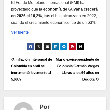
El Fondo Monetario Internacional (FMI) ha
proyectado que
la economía de Guyana crecerá
en 2026 el 16,2%
, tras el hito alcanzado en 2022,
cuando el crecimiento económico fue de un 63%.
Ver fuente
Navegación
Inflación interanual de
Murió exvicepresidente de
Colombia en abril se
Colombia Germán Vargas
de
incrementó levemente al
Lleras a los 64 años en
entradas
5,68%
Bogotá
Por