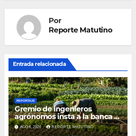
Por
Reporte Matutino
Entrada relacionada
REPORTAJE
Gremio de ingenieros
agrónomos insta a la banca a
financiar la agricultura
AGO 6, 2026
REPORTE MATUTINO
familiar