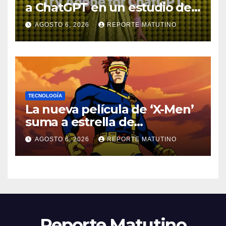
a ChatGPT en un estudio de
diseño con Photoshop,
AGOSTO 6, 2026
REPORTE MATUTINO
Premiere y otras aplicaciones
creativas
TECNOLOGÍA
La nueva película de ‘X-Men’
suma a estrella de
‘Heartstopper’ como Cíclope
AGOSTO 6, 2026
REPORTE MATUTINO
Reporte Matutino