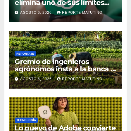
elimina uno de sus límites
más pedidos y ahora es más
AGOSTO 6, 2026
REPORTE MATUTINO
útil
REPORTAJE
Gremio de ingenieros
agrónomos insta a la banca a
financiar la agricultura
AGOSTO 6, 2026
REPORTE MATUTINO
familiar
TECNOLOGÍA
Lo nuevo de Adobe convierte