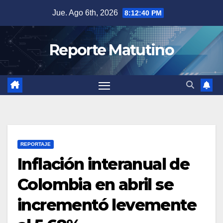
Saltar
Jue. Ago 6th, 2026
8:12:41 PM
al
contenido
Reporte Matutino
REPORTAJE
Inflación interanual de
Colombia en abril se
incrementó levemente