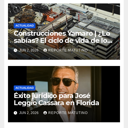
ACTUALIDAD
Construcciones Yamaro | ¿Lo
sabías? El ciclo de vida de los
materiales de construcción
JUN 2, 2026
REPORTE MATUTINO
revoluciona eficiencia en
proyectos modernos
ACTUALIDAD
Éxito jurídico para José
Leggio Cassara en Florida
JUN 2, 2026
REPORTE MATUTINO