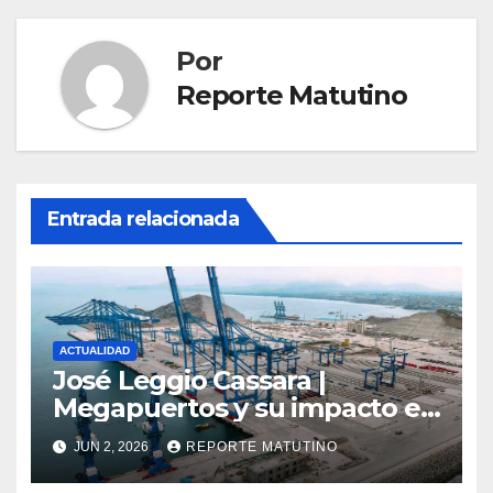
Por
Reporte Matutino
Entrada relacionada
ACTUALIDAD
José Leggio Cassara |
Megapuertos y su impacto en
el turismo y el comercio
JUN 2, 2026
REPORTE MATUTINO
global