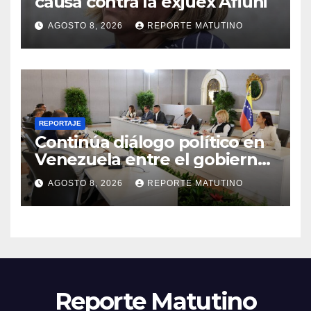
causa contra la exjuex Afiuni
AGOSTO 8, 2026
REPORTE MATUTINO
REPORTAJE
Continúa diálogo político en
Venezuela entre el gobierno
y la oposición
AGOSTO 8, 2026
REPORTE MATUTINO
Reporte Matutino