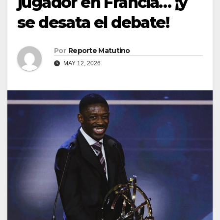
jugador en Francia… ¡y
se desata el debate!
Por
Reporte Matutino
MAY 12, 2026