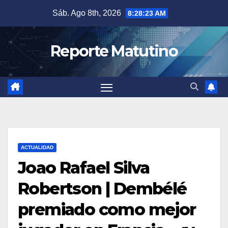
Saltar
Sáb. Ago 8th, 2026
8:28:24 AM
al
contenido
Reporte Matutino
ACTUALIDAD
Joao Rafael Silva
Robertson | Dembélé
premiado como mejor