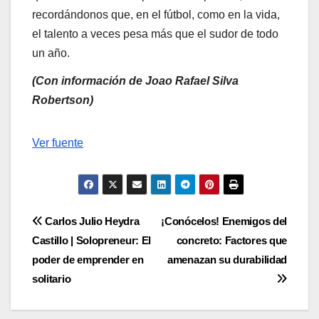
recordándonos que, en el fútbol, como en la vida,
el talento a veces pesa más que el sudor de todo
un año.
(Con información de Joao Rafael Silva
Robertson)
Navegación
Ver fuente
de
entradas
Navegación
Carlos Julio Heydra
¡Conócelos! Enemigos del
Castillo | Solopreneur: El
concreto: Factores que
de
poder de emprender en
amenazan su durabilidad
entradas
solitario