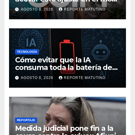
me ha salvado de pagar
AGOSTO 8, 2026
REPORTE MATUTINO
mucho más en alguna
ocasión
TECNOLOGÍA
Cómo evitar que la IA
consuma toda la batería de
tu móvil
AGOSTO 8, 2026
REPORTE MATUTINO
REPORTAJE
Medida judicial pone fin a la