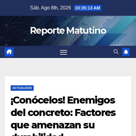
Saltar
Sáb. Ago 8th, 2026
10:35:14 AM
al
contenido
Reporte Matutino
ACTUALIDAD
¡Conócelos! Enemigos
del concreto: Factores
que amenazan su