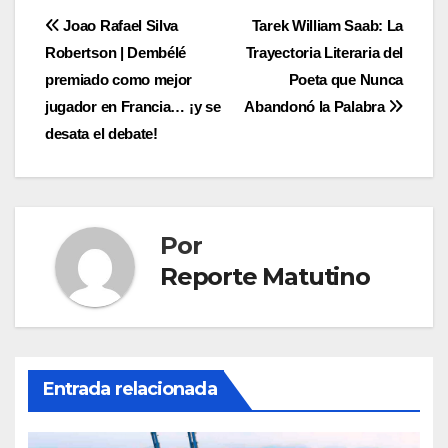
Navegación
Joao Rafael Silva
Tarek William Saab: La
Robertson | Dembélé
Trayectoria Literaria del
de
premiado como mejor
Poeta que Nunca
entradas
jugador en Francia… ¡y se
Abandonó la Palabra
desata el debate!
Por
Reporte Matutino
Entrada relacionada