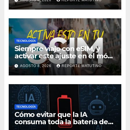
AGOSTO 8, 2026
REPORTE MATUTINO
TECNOLOGÍA
Siempre viajo con eSIM, y
activar este ajuste en el móvil
me ha salvado de pagar
AGOSTO 8, 2026
REPORTE MATUTINO
mucho más en alguna
ocasión
TECNOLOGÍA
Cómo evitar que la IA
consuma toda la batería de
tu móvil