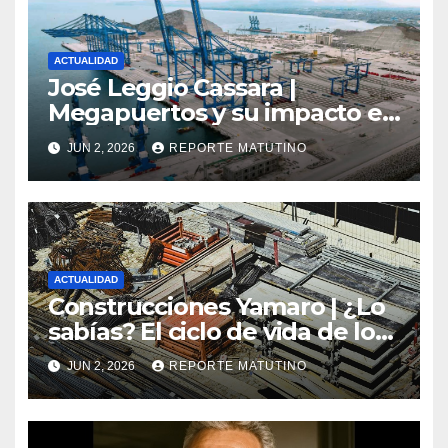
ACTUALIDAD
José Leggio Cassara |
Megapuertos y su impacto en
el turismo y el comercio
JUN 2, 2026
REPORTE MATUTINO
global
ACTUALIDAD
Construcciones Yamaro | ¿Lo
sabías? El ciclo de vida de los
materiales de construcción
JUN 2, 2026
REPORTE MATUTINO
revoluciona eficiencia en
proyectos modernos