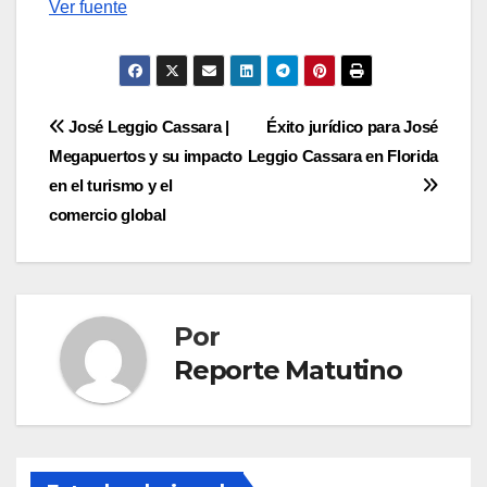
Navegación
Ver fuente
de
entradas
Navegación
José Leggio Cassara |
Éxito jurídico para José
Megapuertos y su impacto
Leggio Cassara en Florida
de
en el turismo y el
entradas
comercio global
Por
Reporte Matutino