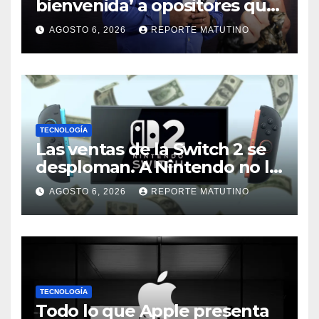
bienvenida’ a opositores que
llegaron al país para diálogo
AGOSTO 6, 2026
REPORTE MATUTINO
con el gobierno
TECNOLOGÍA
Las ventas de la Switch 2 se
desploman. A Nintendo no le
preocupa (y por una buena
AGOSTO 6, 2026
REPORTE MATUTINO
razón)
TECNOLOGÍA
Todo lo que Apple presenta