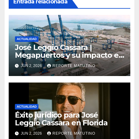
Entrada relacionada
ACTUALIDAD
José Leggio Cassara |
Megapuertos y su impacto en
el turismo y el comercio
JUN 2, 2026
REPORTE MATUTINO
global
ACTUALIDAD
Éxito jurídico para José
Leggio Cassara en Florida
JUN 2, 2026
REPORTE MATUTINO