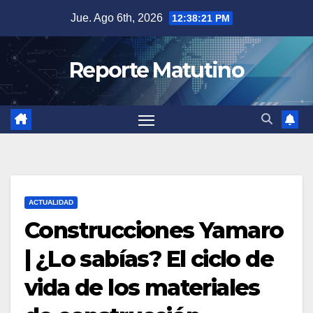
Saltar
Jue. Ago 6th, 2026
12:38:22 PM
al
contenido
Reporte Matutino
ACTUALIDAD
Construcciones Yamaro
| ¿Lo sabías? El ciclo de
vida de los materiales