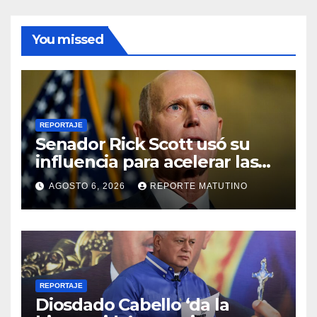
You missed
REPORTAJE
Senador Rick Scott usó su
influencia para acelerar las
elecciones en Venezuela
AGOSTO 6, 2026
REPORTE MATUTINO
REPORTAJE
Diosdado Cabello ‘da la