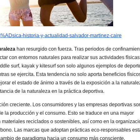
3%ADsica-historia-y-actualidad-salvador-martinez-caire
uraleza
han resurgido con fuerza. Tras periodos de confinamien
tar con entornos naturales para realizar sus actividades físicas
ddle surf, kayak y kitesurf son solo algunos ejemplos de deport
ntras se ejercita. Esta tendencia no solo aporta beneficios físico
ejorar el estado de ánimo a través de la exposición a la naturale
ancia de la naturaleza en la práctica deportiva.
ión creciente. Los consumidores y las empresas deportivas so
e la producción y el consumo. Esto se traduce en una mayor
materiales reciclados o sostenibles, así como en la organizaci
rbono. Las marcas que adoptan prácticas eco-responsables est
n cambio de paradigma hacia un consumo más consciente.