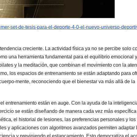
primer-set-de-tesis-para-el-deporte-4-0-el-nuevo-universo-deporti
tendencia creciente. La actividad física ya no se percibe solo 
omo una herramienta fundamental para el equilibrio emocional y
 pilates y la meditación, que combinan el movimiento con la ate
mo, los espacios de entrenamiento se están adaptando para of
uerpo-mente, reconociendo que el bienestar va más allá de la
el entrenamiento están en auge. Con la ayuda de la inteligenci
e ejercicio se están diseñando de manera cada vez más específica
ica, el historial de lesiones, las preferencias personales y los
uales y aplicaciones con algoritmos avanzados permiten adaptar 
ciencia y previniendo el estancamiento. Esto democratiza el ac