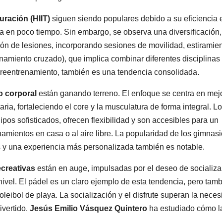
uración (HIIT)
siguen siendo populares debido a su eficiencia 
ca en poco tiempo. Sin embargo, se observa una diversificación
ón de lesiones, incorporando sesiones de movilidad, estiramien
namiento cruzado), que implica combinar diferentes disciplinas
sobreentrenamiento, también es una tendencia consolidada.
o corporal
están ganando terreno. El enfoque se centra en mej
ia, fortaleciendo el core y la musculatura de forma integral. L
pos sofisticados, ofrecen flexibilidad y son accesibles para un
namientos en casa o al aire libre. La popularidad de los gimnas
s y una experiencia más personalizada también es notable.
ecreativas
están en auge, impulsadas por el deseo de socializa
 nivel. El pádel es un claro ejemplo de esta tendencia, pero tam
oleibol de playa. La socialización y el disfrute superan la nece
ivertido.
Jesús Emilio Vásquez Quintero
ha estudiado cómo l