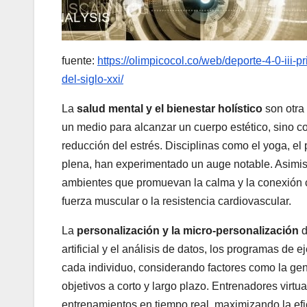
fuente:
https://olimpicocol.co/web/deporte-4-0-iii-
del-siglo-xxi/
La
salud mental y el bienestar holístico
son otra 
un medio para alcanzar un cuerpo estético, sino c
reducción del estrés. Disciplinas como el yoga, el
plena, han experimentado un auge notable. Asimis
ambientes que promuevan la calma y la conexión c
fuerza muscular o la resistencia cardiovascular.
La
personalización y la micro-personalización
d
artificial y el análisis de datos, los programas d
cada individuo, considerando factores como la genét
objetivos a corto y largo plazo. Entrenadores virt
entrenamientos en tiempo real, maximizando la efi