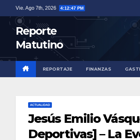
Saltar
Vie. Ago 7th, 2026
4:12:49 PM
al
contenido
Reporte
Matutino
REPORTAJE
FINANZAS
GAST
ACTUALIDAD
Jesús Emilio Vásqu
Deportivas] – La Ev