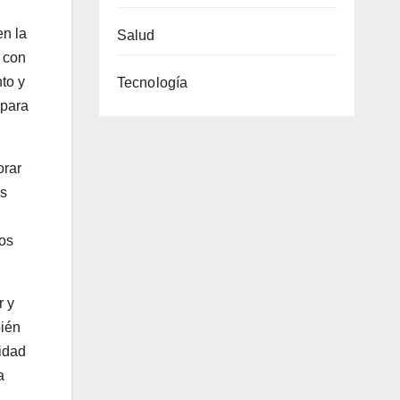
en la
Salud
, con
to y
Tecnología
 para
orar
os
ios
r y
bién
sidad
a