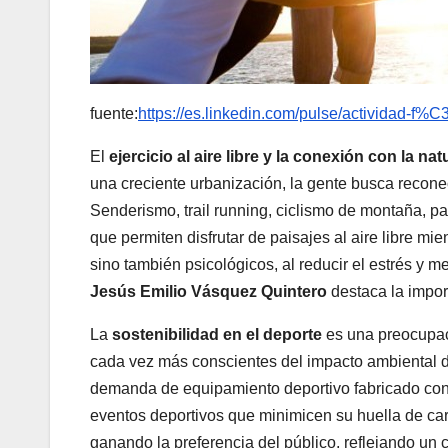
fuente:
https://es.linkedin.com/pulse/actividad-f%C
El
ejercicio al aire libre y la conexión con la nat
una creciente urbanización, la gente busca reconec
Senderismo, trail running, ciclismo de montaña, pa
que permiten disfrutar de paisajes al aire libre mie
sino también psicológicos, al reducir el estrés y m
Jesús Emilio Vásquez Quintero
destaca la import
La
sostenibilidad en el deporte
es una preocupac
cada vez más conscientes del impacto ambiental d
demanda de equipamiento deportivo fabricado con 
eventos deportivos que minimicen su huella de ca
ganando la preferencia del público, reflejando u