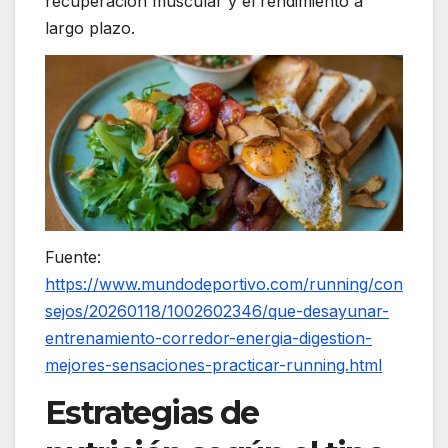
recuperación muscular y el rendimiento a
largo plazo.
Fuente:
https://www.mundodeportivo.com/running/con
sejos/20260118/1002602346/que-desayunar-
entrenamiento-corredor-energia-digestion-
mejores-sensaciones-practicar-running.html
Estrategias de