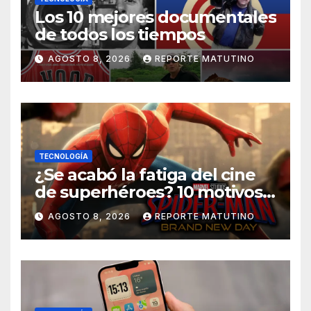
Los 10 mejores documentales
de todos los tiempos
AGOSTO 8, 2026
REPORTE MATUTINO
TECNOLOGÍA
¿Se acabó la fatiga del cine
de superhéroes? 10 motivos
por los que ‘Spider-Man:
AGOSTO 8, 2026
REPORTE MATUTINO
Brand New Day» desmiente
esa teoría