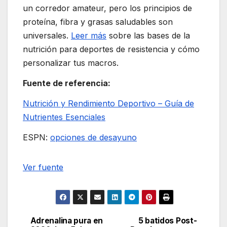
un corredor amateur, pero los principios de
proteína, fibra y grasas saludables son
universales.
Leer más
sobre las bases de la
nutrición para deportes de resistencia y cómo
personalizar tus macros.
Fuente de referencia:
Nutrición y Rendimiento Deportivo – Guía de
Nutrientes Esenciales
ESPN:
opciones de desayuno
Navegación
Ver fuente
de
entradas
Adrenalina pura en
5 batidos Post-
Navegación