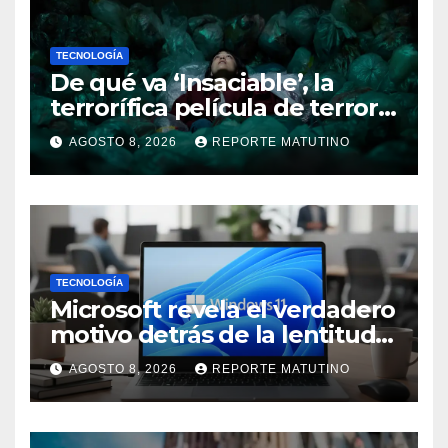
TECNOLOGÍA
De qué va ‘Insaciable’, la
terrorífica película de terror
que seguro no conoces y te
AGOSTO 8, 2026
REPORTE MATUTINO
soprenderá
TECNOLOGÍA
Microsoft revela el verdadero
motivo detrás de la lentitud
de Windows 11
AGOSTO 8, 2026
REPORTE MATUTINO