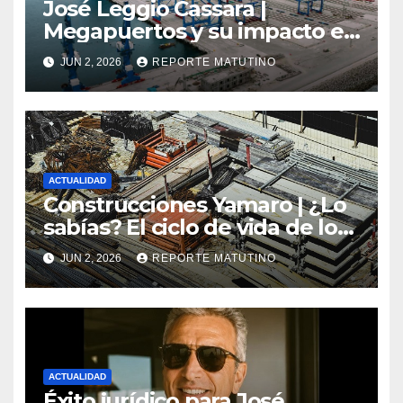
José Leggio Cassara |
Megapuertos y su impacto en
el turismo y el comercio
JUN 2, 2026
REPORTE MATUTINO
global
ACTUALIDAD
Construcciones Yamaro | ¿Lo
sabías? El ciclo de vida de los
materiales de construcción
JUN 2, 2026
REPORTE MATUTINO
revoluciona eficiencia en
proyectos modernos
ACTUALIDAD
Éxito jurídico para José