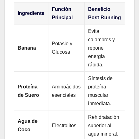
Función
Beneficio
Ingrediente
Principal
Post-Running
Evita
calambres y
Potasio y
Banana
repone
Glucosa
energía
rápida.
Síntesis de
Proteína
Aminoácidos
proteína
de Suero
esenciales
muscular
inmediata.
Rehidratación
Agua de
Electrolitos
superior al
Coco
agua mineral.