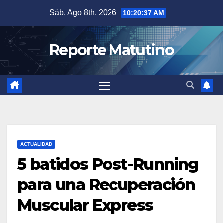
Saltar
Sáb. Ago 8th, 2026
10:20:39 AM
al
contenido
Reporte Matutino
ACTUALIDAD
5 batidos Post-Running
para una Recuperación
Muscular Express