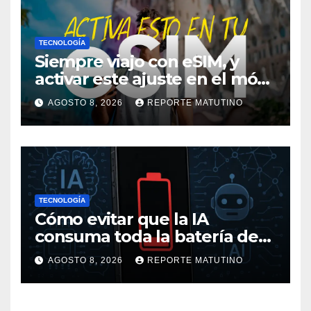
TECNOLOGÍA
Siempre viajo con eSIM, y
activar este ajuste en el móvil
me ha salvado de pagar
AGOSTO 8, 2026
REPORTE MATUTINO
mucho más en alguna
ocasión
TECNOLOGÍA
Cómo evitar que la IA
consuma toda la batería de
tu móvil
AGOSTO 8, 2026
REPORTE MATUTINO