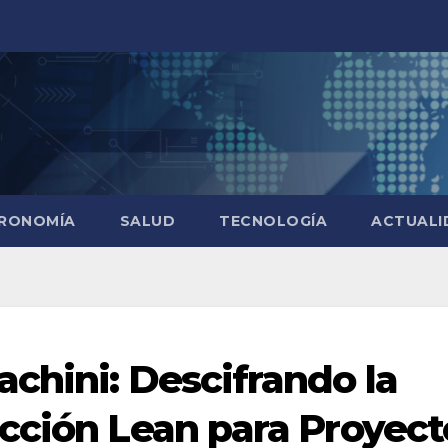
RONOMÍA
SALUD
TECNOLOGÍA
ACTUALI
chini: Descifrando la
cción Lean para Proyect