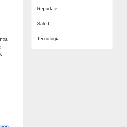
Reportaje
Salud
Tecnología
ntra
o
s
cion