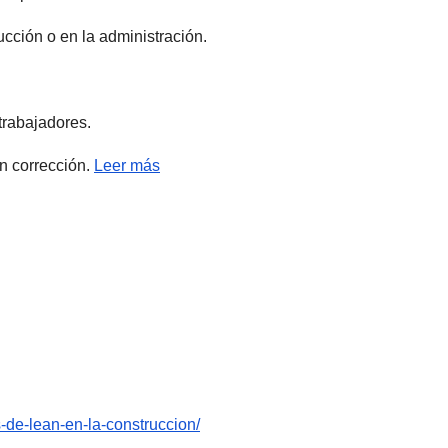
ucción o en la administración.
trabajadores.
en corrección.
Leer más
-de-lean-en-la-construccion/