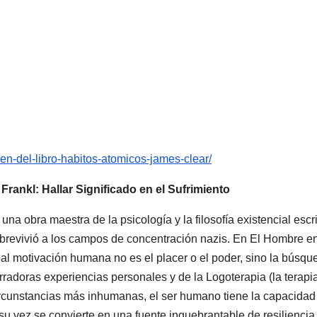
-del-libro-habitos-atomicos-james-clear/
rankl: Hallar Significado en el Sufrimiento
na obra maestra de la psicología y la filosofía existencial escr
sobrevivió a los campos de concentración nazis. En El Hombre e
al motivación humana no es el placer o el poder, sino la búsqu
rradoras experiencias personales y de la Logoterapia (la terapi
circunstancias más inhumanas, el ser humano tiene la capacidad
 su vez se convierte en una fuente inquebrantable de resiliencia y