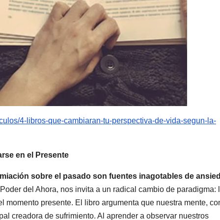
taculos/4-libros-que-cambiaran-tu-perspectiva-de-vida-segun-la-
arse en el Presente
umiación sobre el pasado son fuentes inagotables de ansie
 Poder del Ahora, nos invita a un radical cambio de paradigma: 
el momento presente. El libro argumenta que nuestra mente, co
ipal creadora de sufrimiento. Al aprender a observar nuestros