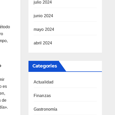
julio 2024
junio 2024
método
mayo 2024
ro
empo,
abril 2024
Categories
o
mir
Actualidad
o es
en,
Finanzas
s de
día».
Gastronomía