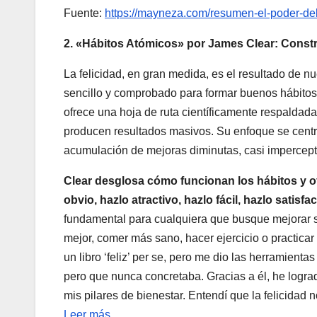
Fuente:
https://mayneza.com/resumen-el-poder-del
2. «Hábitos Atómicos» por James Clear: Const
La felicidad, en gran medida, es el resultado de 
sencillo y comprobado para formar buenos hábitos 
ofrece una hoja de ruta científicamente respaldad
producen resultados masivos. Su enfoque se centr
acumulación de mejoras diminutas, casi impercepti
Clear desglosa cómo funcionan los hábitos y of
obvio, hazlo atractivo, hazlo fácil, hazlo satisf
fundamental para cualquiera que busque mejorar su
mejor, comer más sano, hacer ejercicio o practicar 
un libro ‘feliz’ per se, pero me dio las herramien
pero que nunca concretaba. Gracias a él, he logra
mis pilares de bienestar. Entendí que la felicidad 
Leer más