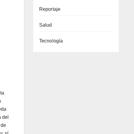
Reportaje
Salud
Tecnología
ita
n
eda
a del
 de
, sí,