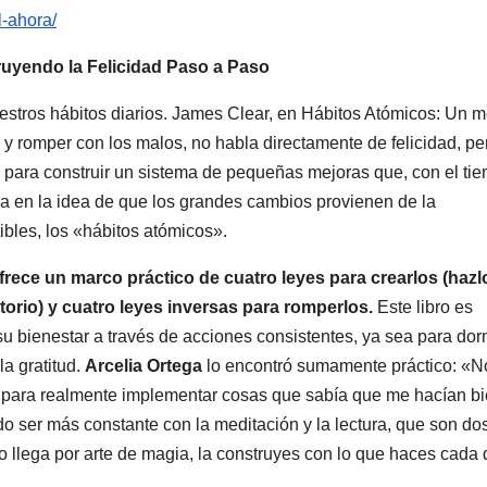
-ahora/
ruyendo la Felicidad Paso a Paso
nuestros hábitos diarios. James Clear, en Hábitos Atómicos: Un 
y romper con los malos, no habla directamente de felicidad, pe
a para construir un sistema de pequeñas mejoras que, con el ti
a en la idea de que los grandes cambios provienen de la
bles, los «hábitos atómicos».
rece un marco práctico de cuatro leyes para crearlos (hazl
actorio) y cuatro leyes inversas para romperlos.
Este libro es
 bienestar a través de acciones consistentes, ya sea para dor
la gratitud.
Arcelia Ortega
lo encontró sumamente práctico: «N
tas para realmente implementar cosas que sabía que me hacían bi
do ser más constante con la meditación y la lectura, que son do
no llega por arte de magia, la construyes con lo que haces cada 