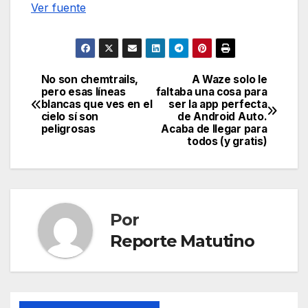
Ver fuente
No son chemtrails,
A Waze solo le
Navegación
pero esas líneas
faltaba una cosa para
blancas que ves en el
ser la app perfecta
de
cielo sí son
de Android Auto.
peligrosas
Acaba de llegar para
entradas
todos (y gratis)
Por
Reporte Matutino