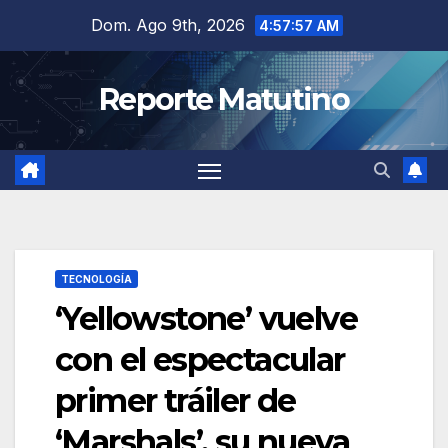
Saltar
Dom. Ago 9th, 2026
4:57:58 AM
al
contenido
Reporte Matutino
TECNOLOGÍA
‘Yellowstone’ vuelve
con el espectacular
primer tráiler de
‘Marshals’, su nueva