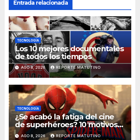
Entrada relacionada
TECNOLOGÍA
Los 10 mejores documentales
de todos los tiempos
AGO 8, 2026
REPORTE MATUTINO
TECNOLOGÍA
¿Se acabó la fatiga del cine
de superhéroes? 10 motivos
por los que ‘Spider-Man:
AGO 8, 2026
REPORTE MATUTINO