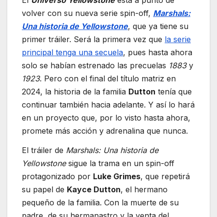
El
Universo Yellowstone
está a punto de
volver con su nueva serie spin-off,
Marshals:
Una historia de Yellowstone
, que ya tiene su
primer tráiler. Será la primera vez que
la serie
principal tenga una secuela
, pues hasta ahora
solo se habían estrenado las precuelas
1883
y
1923
. Pero con el final del título matriz en
2024, la historia de la familia
Dutton
tenía que
continuar también hacia adelante. Y así lo hará
en un proyecto que, por lo visto hasta ahora,
promete más acción y adrenalina que nunca.
El tráiler de
Marshals: Una historia de
Yellowstone
sigue la trama en un spin-off
protagonizado por
Luke Grimes
, que repetirá
su papel de
Kayce Dutton
, el hermano
pequeño de la familia. Con la muerte de su
padre, de su hermanastro y la venta del