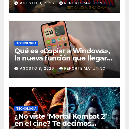
AGOSTO 8, 2026
REPORTE MATUTINO
Brand New Day» desmiente
esa teoría
TECNOLOGÍA
Qué es «Copiar a Windows»,
la nueva función que llegará
al iPhone solo para Europa
AGOSTO 8, 2026
REPORTE MATUTINO
TECNOLOGÍA
¿No viste ‘Mortal Kombat 2’
en el cine? Te decimos