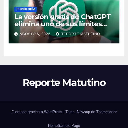
TECNOLOGÍA
La versión gratis de ChatGPT
elimina uno de sus límites
más pedidos y ahora es más
AGOSTO 6, 2026
REPORTE MATUTINO
útil
Reporte Matutino
Funciona gracias a WordPress
|
Tema: Newsup de
Themeansar
Home
Sample Page