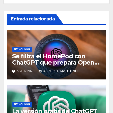
Entrada relacionada
TECNOLOGÍA
Se filtra el HomePod con
ChatGPT que prepara OpenAI
y su diseño es una locura
AGO 6, 2026
REPORTE MATUTINO
TECNOLOGÍA
La versión gratis de ChatGPT