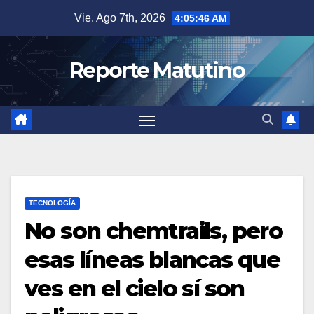
Saltar
Vie. Ago 7th, 2026
4:05:47 AM
al
contenido
Reporte Matutino
TECNOLOGÍA
No son chemtrails, pero
esas líneas blancas que
ves en el cielo sí son