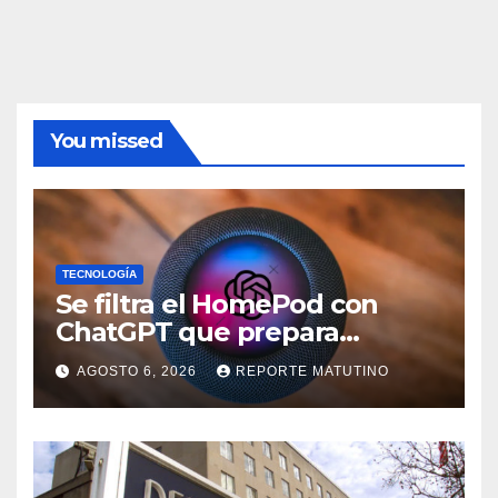
You missed
TECNOLOGÍA
Se filtra el HomePod con
ChatGPT que prepara
OpenAI y su diseño es una
AGOSTO 6, 2026
REPORTE MATUTINO
locura