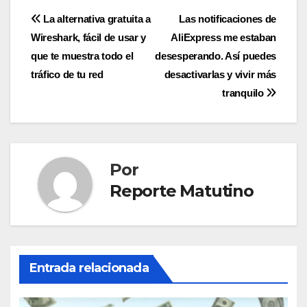
Navegación
La alternativa gratuita a
Las notificaciones de
Wireshark, fácil de usar y
AliExpress me estaban
de
que te muestra todo el
desesperando. Así puedes
entradas
tráfico de tu red
desactivarlas y vivir más
tranquilo
Por
Reporte Matutino
Entrada relacionada