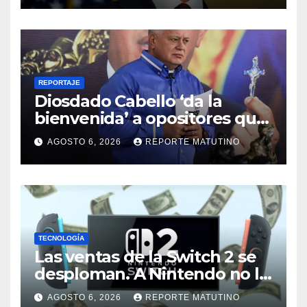
REPORTAJE
Diosdado Cabello ‘da la
bienvenida’ a opositores que
llegaron al país para diálogo
AGOSTO 6, 2026
REPORTE MATUTINO
con el gobierno
TECNOLOGÍA
Las ventas de la Switch 2 se
desploman. A Nintendo no le
preocupa (y por una buena
AGOSTO 6, 2026
REPORTE MATUTINO