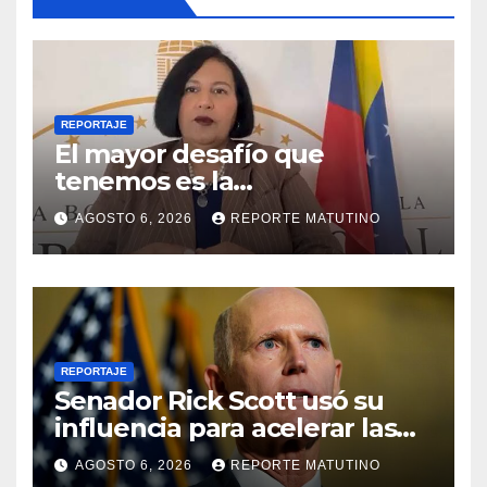
REPORTAJE
El mayor desafío que
tenemos es la
reinstitucionalización
AGOSTO 6, 2026
REPORTE MATUTINO
REPORTAJE
Senador Rick Scott usó su
influencia para acelerar las
elecciones en Venezuela
AGOSTO 6, 2026
REPORTE MATUTINO