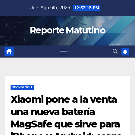
Saltar
Jue. Ago 6th, 2026
12:57:16 PM
al
contenido
Reporte Matutino
TECNOLOGÍA
Xiaomi pone a la venta
una nueva batería
MagSafe que sirve para