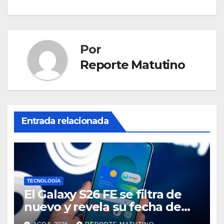
Por
Reporte Matutino
Entrada relacionada
TECNOLOGÍA
El Galaxy S26 FE se filtra de
nuevo y revela su fecha de
lanzamiento