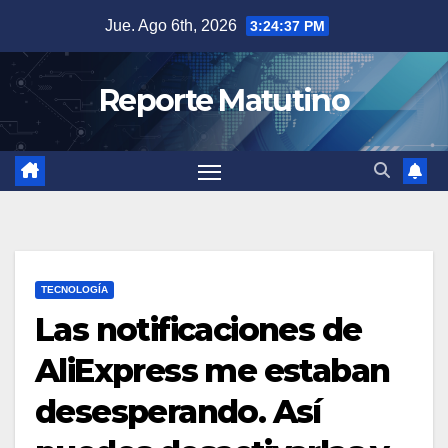
Saltar
Jue. Ago 6th, 2026
3:24:38 PM
al
contenido
Reporte Matutino
TECNOLOGÍA
Las notificaciones de
AliExpress me estaban
desesperando. Así