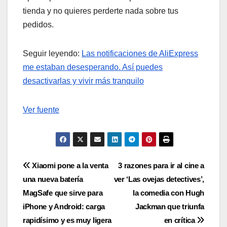
tienda y no quieres perderte nada sobre tus
pedidos.
Seguir leyendo:
Las notificaciones de AliExpress
me estaban desesperando. Así puedes
desactivarlas y vivir más tranquilo
Ver fuente
Navegación
Xiaomi pone a la venta
3 razones para ir al cine a
una nueva batería
ver ‘Las ovejas detectives’,
de
MagSafe que sirve para
la comedia con Hugh
entradas
iPhone y Android: carga
Jackman que triunfa
rapidísimo y es muy ligera
en crítica