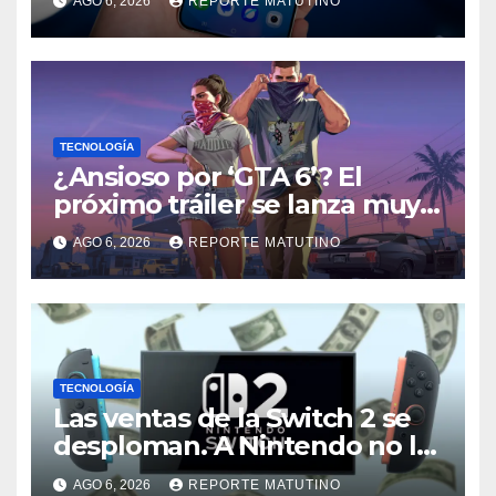
AGO 6, 2026
REPORTE MATUTINO
TECNOLOGÍA
¿Ansioso por ‘GTA 6’? El
próximo tráiler se lanza muy
pronto… en Netflix
AGO 6, 2026
REPORTE MATUTINO
TECNOLOGÍA
Las ventas de la Switch 2 se
desploman. A Nintendo no le
preocupa (y por una buena
AGO 6, 2026
REPORTE MATUTINO