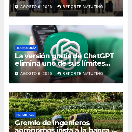
AN de 2015
AGOSTO 6, 2026
REPORTE MATUTINO
TECNOLOGÍA
La versión gratis de ChatGPT
elimina uno de sus límites
más pedidos y ahora es más
AGOSTO 6, 2026
REPORTE MATUTINO
útil
REPORTAJE
Gremio de ingenieros
agrónomos insta a la banca a