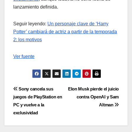
lanzamiento definida.
Seguir leyendo:
Un personaje clave de ‘Harry
Potter’ cambiará de actriz a partir de la temporada
2: los motivos
Ver fuente
Navegación
Sony cancela sus
Elon Musk pierde el juicio
juegos de PlayStation en
contra OpenAI y Sam
de
PC y vuelve a la
Altman
entradas
exclusividad