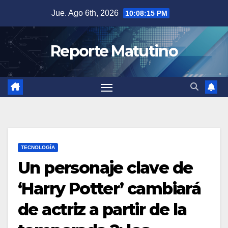
Saltar
Jue. Ago 6th, 2026
10:08:16 PM
al
contenido
Reporte Matutino
TECNOLOGÍA
Un personaje clave de
‘Harry Potter’ cambiará
de actriz a partir de la