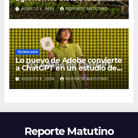
financiar la agricultura
AGOSTO 6, 2026
REPORTE MATUTINO
familiar
TECNOLOGÍA
Lo nuevo de Adobe convierte
a ChatGPT en un estudio de
diseño con Photoshop,
AGOSTO 6, 2026
REPORTE MATUTINO
Premiere y otras aplicaciones
creativas
Reporte Matutino