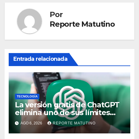
Por
Reporte Matutino
Entrada relacionada
TECNOLOGÍA
La versión gratis de ChatGPT
elimina uno de sus límites
más pedidos y ahora es más
AGO 6, 2026
REPORTE MATUTINO
útil