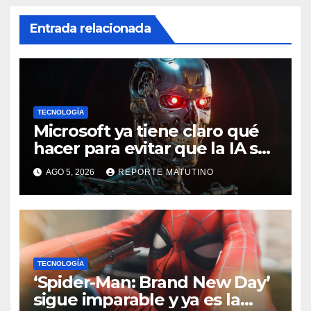
Entrada relacionada
TECNOLOGÍA
Microsoft ya tiene claro qué
hacer para evitar que la IA se
salga de control
AGO 5, 2026
REPORTE MATUTINO
TECNOLOGÍA
‘Spider-Man: Brand New Day’
sigue imparable y ya es la