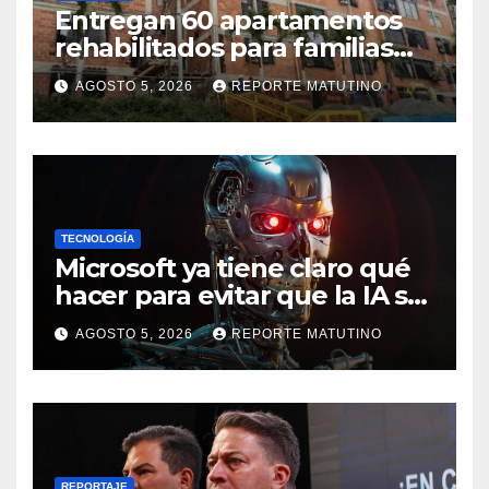
Entregan 60 apartamentos
rehabilitados para familias
del urbanismo Ana Victoria
AGOSTO 5, 2026
REPORTE MATUTINO
en La Guaira
TECNOLOGÍA
Microsoft ya tiene claro qué
hacer para evitar que la IA se
salga de control
AGOSTO 5, 2026
REPORTE MATUTINO
REPORTAJE