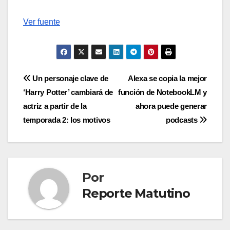
Ver fuente
Navegación
Un personaje clave de
Alexa se copia la mejor
‘Harry Potter’ cambiará de
función de NotebookLM y
de
actriz a partir de la
ahora puede generar
entradas
temporada 2: los motivos
podcasts
Por
Reporte Matutino