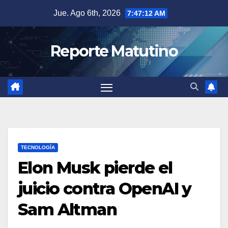
Saltar
Jue. Ago 6th, 2026
7:47:13 AM
al
contenido
Reporte Matutino
TECNOLOGÍA
Elon Musk pierde el
juicio contra OpenAI y
Sam Altman