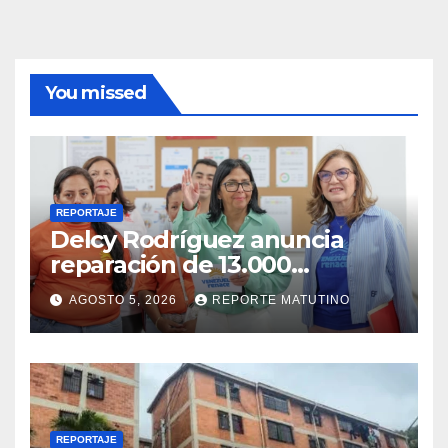
You missed
REPORTAJE
Delcy Rodríguez anuncia
reparación de 13.000
viviendas afectadas por los
AGOSTO 5, 2026
REPORTE MATUTINO
terremotos
REPORTAJE