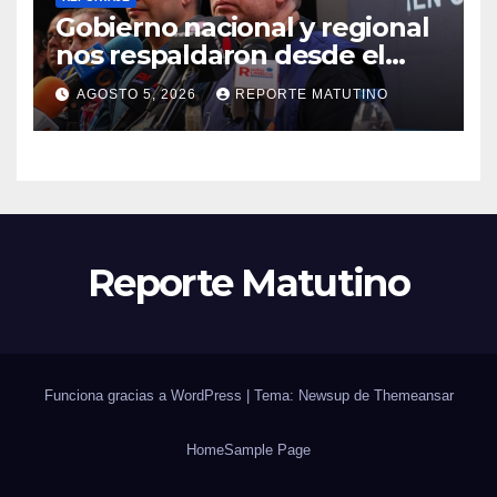
Gobierno nacional y regional
nos respaldaron desde el
primer momento tras
AGOSTO 5, 2026
REPORTE MATUTINO
terremotos del 24J
Reporte Matutino
Funciona gracias a WordPress
|
Tema: Newsup de
Themeansar
Home
Sample Page