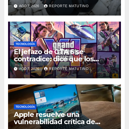
ahora más baratos
AGO 7, 2026
REPORTE MATUTINO
TECNOLOGÍA
El jefazo de GTA 6 se
contradice: dice que los
discos ya no tienen sentido,
AGO 7, 2026
REPORTE MATUTINO
pero no descarta una versión
en físico
TECNOLOGÍA
Apple resuelve una
vulnerabilidad crítica de
macOS: actualiza tu Mac