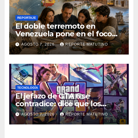
REPORTAJE
El doble terremoto en
Venezuela pone en el foco
las alternativas legales para
AGOSTO 7, 2026
REPORTE MATUTINO
solicitar la nacionalidad por
parte de personas con
vínculos familiares en España
y Portugal
TECNOLOGÍA
El jefazo de GTA 6 se
contradice: dice que los
discos ya no tienen sentido,
AGOSTO 7, 2026
REPORTE MATUTINO
pero no descarta una versión
en físico