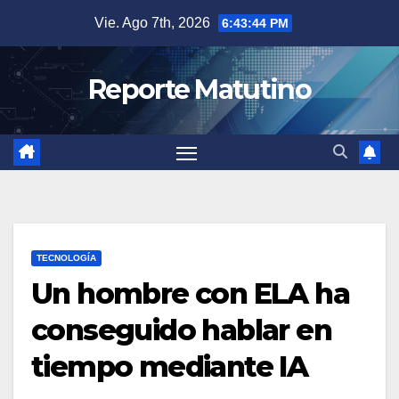
Saltar
Vie. Ago 7th, 2026
6:43:45 PM
al
contenido
Reporte Matutino
TECNOLOGÍA
Un hombre con ELA ha
conseguido hablar en
tiempo mediante IA