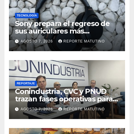
TECNOLOGÍA
Sony prepara el regreso de
sus auriculares más
vendidos, ahora más baratos
AGOSTO 7, 2026
REPORTE MATUTINO
REPORTAJE
Conindustria, CVC y PNUD
trazan fases operativas para
reconstruir a Venezuela
AGOSTO 7, 2026
REPORTE MATUTINO