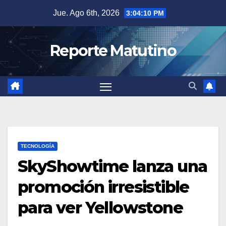
Saltar
Jue. Ago 6th, 2026
3:04:11 PM
al
contenido
Reporte Matutino
TECNOLOGÍA
SkyShowtime lanza una
promoción irresistible
para ver Yellowstone