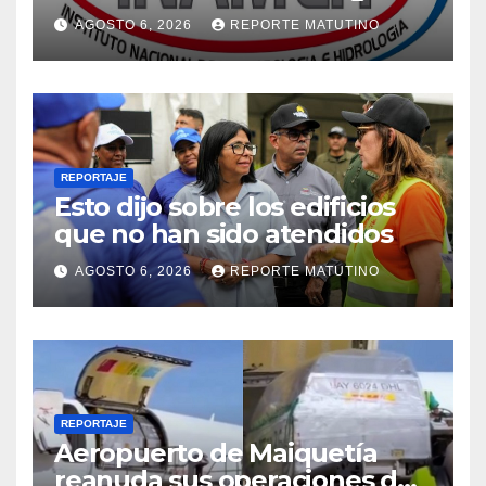
para las próximas 24 horas,
AGOSTO 6, 2026
REPORTE MATUTINO
de este jueves 6 de agosto
2026
REPORTAJE
Esto dijo sobre los edificios
que no han sido atendidos
AGOSTO 6, 2026
REPORTE MATUTINO
REPORTAJE
Aeropuerto de Maiquetía
reanuda sus operaciones de