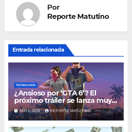
Por
Reporte Matutino
Entrada relacionada
TECNOLOGÍA
¿Ansioso por ‘GTA 6’? El
próximo tráiler se lanza muy
pronto… en Netflix
AGO 6, 2026
REPORTE MATUTINO