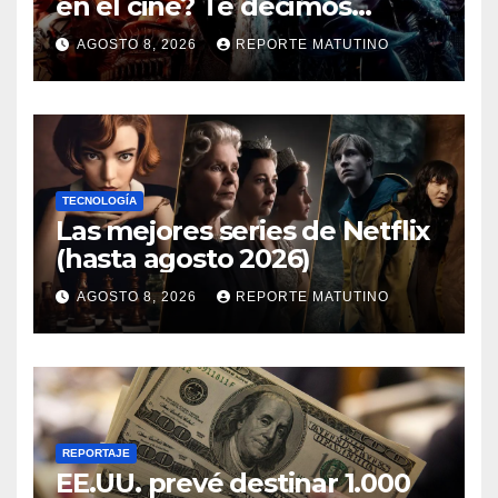
en el cine? Te decimos
dónde verla en streaming
AGOSTO 8, 2026
REPORTE MATUTINO
ahora mismo y te damos tres
razones para hacerlo
TECNOLOGÍA
Las mejores series de Netflix
(hasta agosto 2026)
AGOSTO 8, 2026
REPORTE MATUTINO
REPORTAJE
EE.UU. prevé destinar 1.000