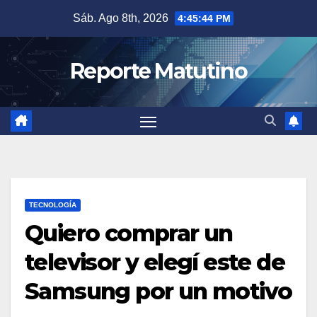
Saltar
Sáb. Ago 8th, 2026
4:45:45 PM
al
contenido
Reporte Matutino
TECNOLOGÍA
Quiero comprar un
televisor y elegí este de
Samsung por un motivo