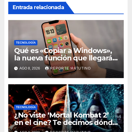
Entrada relacionada
TECNOLOGÍA
Qué es «Copiar a Windows»,
la nueva función que llegará
al iPhone solo para Europa
AGO 8, 2026
REPORTE MATUTINO
TECNOLOGÍA
¿No viste ‘Mortal Kombat 2’
en el cine? Te decimos dónde
verla en streaming ahora