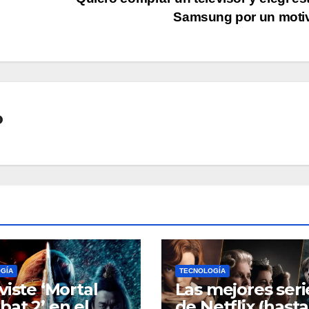
Samsung por un mot
o
GÍA
TECNOLOGÍA
viste ‘Mortal
Las mejores seri
at 2’ en el
de Netflix (hasta