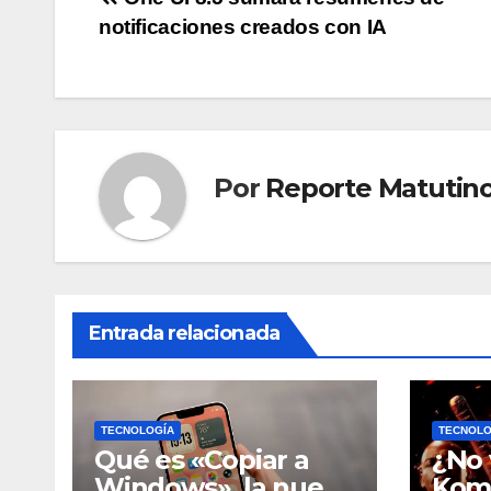
Navegación
notificaciones creados con IA
de
entradas
Por
Reporte Matutin
Entrada relacionada
TECNOLOGÍA
TECNOLO
Qué es «Copiar a
¿No 
Windows», la nueva
Komb