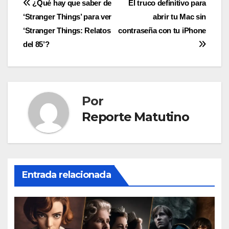
Navegación
¿Qué hay que saber de
El truco definitivo para
‘Stranger Things’ para ver
abrir tu Mac sin
de
‘Stranger Things: Relatos
contraseña con tu iPhone
entradas
del 85’?
Por
Reporte Matutino
Entrada relacionada