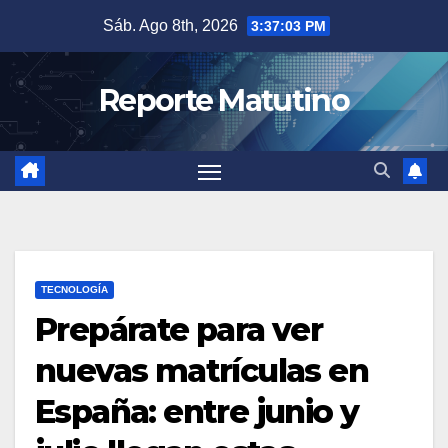
Saltar
Sáb. Ago 8th, 2026
3:37:04 PM
al
contenido
Reporte Matutino
TECNOLOGÍA
Prepárate para ver
nuevas matrículas en
España: entre junio y