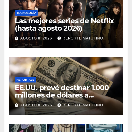
TECNOLOGÍA
Las mejores series de Netflix
(hasta agosto 2026)
AGOSTO 8, 2026
REPORTE MATUTINO
REPORTAJE
EE.UU. prevé destinar 1.000
millones de dólares a
Colombia para un paquete
AGOSTO 8, 2026
REPORTE MATUTINO
de seguridad