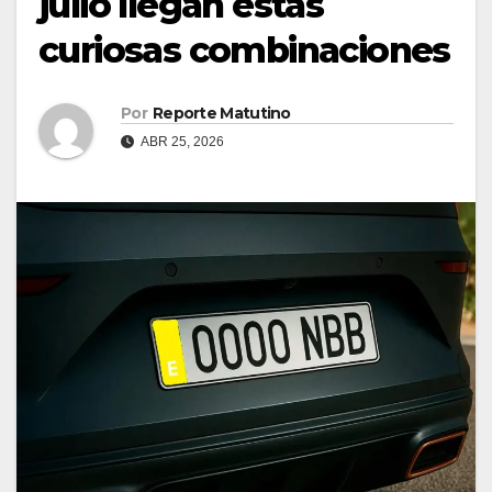
julio llegan estas
curiosas combinaciones
Por
Reporte Matutino
ABR 25, 2026