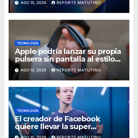
AGO 10, 2026
REPORTE MATUTINO
una buena razón
TECNOLOGÍA
Apple podría lanzar su propia
pulsera sin pantalla al estilo
Whoop o Fitbit Air
AGO 10, 2026
REPORTE MATUTINO
TECNOLOGÍA
El creador de Facebook
quiere llevar la super
inteligencia artificial a todos,
AGO 10, 2026
REPORTE MATUTINO