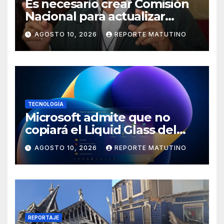
Es necesario crear Comisión
Nacional para actualizar
normas sismorresistentes y
AGOSTO 10, 2026
REPORTE MATUTINO
planificación urbana
TECNOLOGÍA
Microsoft admite que no
copiará el Liquid Glass del
iPhone en Windows 11 y tiene
AGOSTO 10, 2026
REPORTE MATUTINO
una buena razón
REPORTAJE