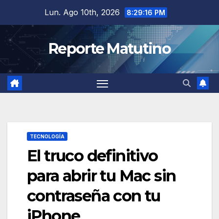
Saltar
Lun. Ago 10th, 2026
8:29:17 PM
al
contenido
Reporte Matutino
TECNOLOGÍA
El truco definitivo
para abrir tu Mac sin
contraseña con tu
iPhone