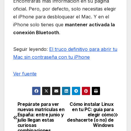
Encontrarás más información en su página
oficial. Pero, por defecto, solo necesitas elegir
el iPhone para desbloquear el Mac. Y en el
iPhone solo tienes que
mantener activada la
conexión Bluetooth
.
Seguir leyendo:
El truco definitivo para abrir tu
Mac sin contraseña con tu iPhone
Ver fuente
Prepárate para ver
Cómo instalar Linux
Navegación
nuevas matrículas en
en tu PC: guía para
España: entre junio y
elegir cómo
de
julio llegan estas
deshacerte (o no) de
curiosas
Windows
combinaciones