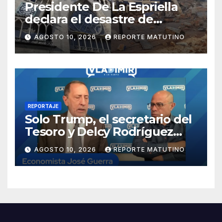
Presidente De La Espriella
declara el desastre de
carácter nacional tras
AGOSTO 10, 2026
REPORTE MATUTINO
terremoto de magnitud 7,4
REPORTAJE
Solo Trump, el secretario del
Tesoro y Delcy Rodríguez
saben dónde están los reales
AGOSTO 10, 2026
REPORTE MATUTINO
del petróleo