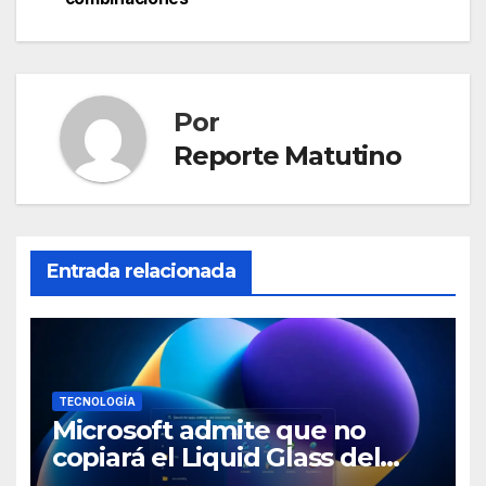
entradas
Por
Reporte Matutino
Entrada relacionada
TECNOLOGÍA
Microsoft admite que no
copiará el Liquid Glass del
iPhone en Windows 11 y tiene