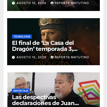
AGOSTO 10, 2026
REPORTE MATUTINO
TECNOLOGÍA
El final de ‘La Casa del
Dragón’ temporada 3,
explicado: ¿Quién muere y
AGOSTO 10, 2026
REPORTE MATUTINO
qué pasa con el Trono de
Hierro?
REPORTAJE
Las despectivas
declaraciones de Juan