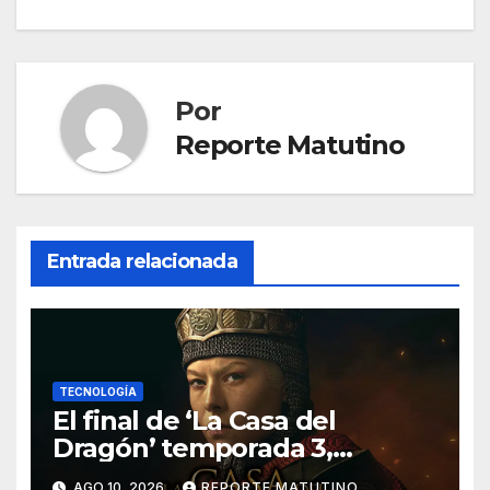
entradas
Por
Reporte Matutino
Entrada relacionada
TECNOLOGÍA
El final de ‘La Casa del
Dragón’ temporada 3,
explicado: ¿Quién muere y
AGO 10, 2026
REPORTE MATUTINO