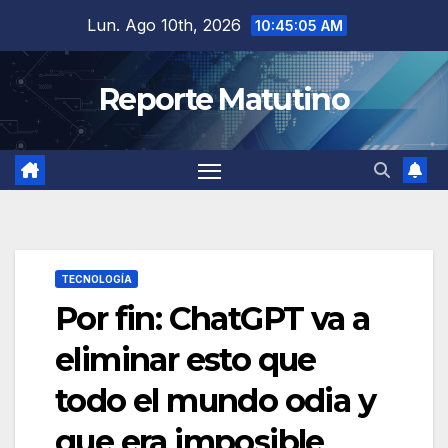
Saltar
Lun. Ago 10th, 2026
10:45:06 AM
al
contenido
Reporte Matutino
TECNOLOGÍA
Por fin: ChatGPT va a
eliminar esto que
todo el mundo odia y
que era imposible