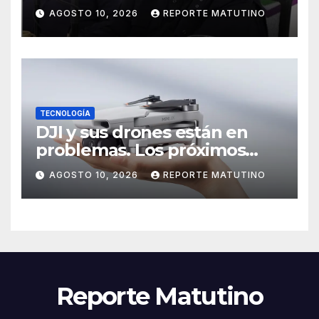
Barreto sobre María Corina
AGOSTO 10, 2026
REPORTE MATUTINO
TECNOLOGÍA
DJI y sus drones están en
problemas. Los próximos
modelos podrían ser más
AGOSTO 10, 2026
REPORTE MATUTINO
difíciles de volar
Reporte Matutino