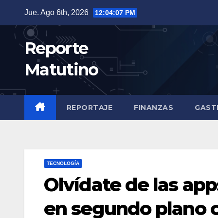
Saltar
Jue. Ago 6th, 2026
12:04:09 PM
al
contenido
Reporte
Matutino
REPORTAJE
FINANZAS
GAST
TECNOLOGÍA
Olvídate de las ap
en segundo plano c