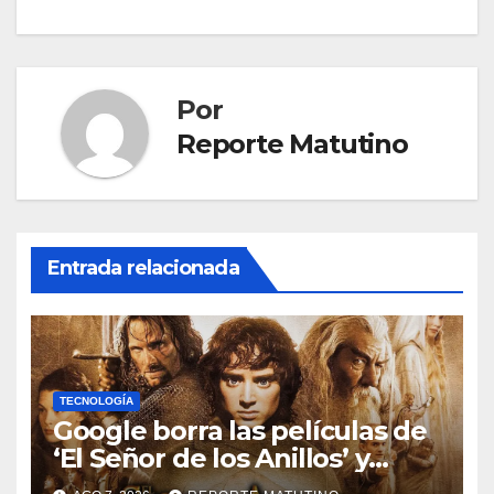
entradas
Por
Reporte Matutino
Entrada relacionada
TECNOLOGÍA
Google borra las películas de
‘El Señor de los Anillos’ y
reabre el debate sobre la