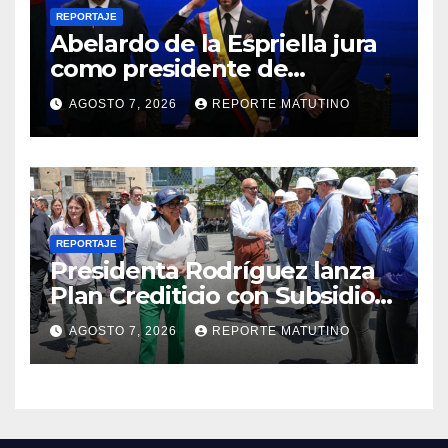
REPORTAJE
Abelardo de la Espriella jura
como presidente de
Colombia para el periodo
AGOSTO 7, 2026
REPORTE MATUTINO
2026-2030
REPORTAJE
Presidenta Rodríguez lanza
Plan Crediticio con Subsidio
Directo en encuentro con
AGOSTO 7, 2026
REPORTE MATUTINO
Juntas de Condominio