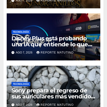
AGO 7, 2026
REPORTE MATUTINO
propiedad digital
TECNOLOGÍA
Disney Plus está probando
una IA que entiende lo que
quieres ver
AGO 7, 2026
REPORTE MATUTINO
TECNOLOGÍA
Sony prepara el regreso de
sus auriculares más vendidos,
ahora más baratos
AGO 7, 2026
REPORTE MATUTINO