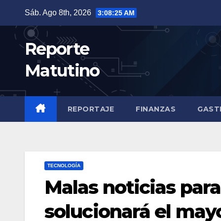
Saltar
Sáb. Ago 8th, 2026
3:08:27 AM
al
contenido
Reporte
Matutino
REPORTAJE
FINANZAS
GAST
TECNOLOGÍA
Malas noticias para
solucionará el may