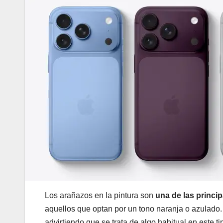
Los arañazos en la pintura son
una de las princi
aquellos que optan por un tono naranja o azulado
advirtiendo que se trata de algo habitual en este t