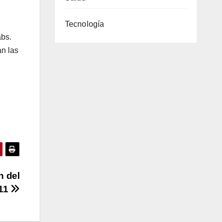
Tecnología
abs.
an las
n del
 11