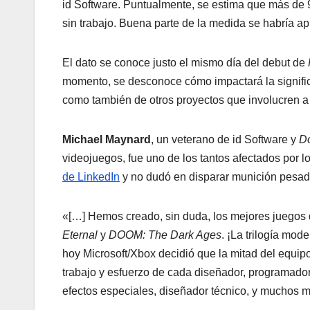
id Software. Puntualmente, se estima que más de 
sin trabajo. Buena parte de la medida se habría ap
El dato se conoce justo el mismo día del debut de
momento, se desconoce cómo impactará la significa
como también de otros proyectos que involucren a 
Michael Maynard
, un veterano de id Software y
D
videojuegos, fue uno de los tantos afectados por 
de LinkedIn
y no dudó en disparar munición pesada
«[…] Hemos creado, sin duda, los mejores juegos d
Eternal
y
DOOM: The Dark Ages
. ¡La trilogía mo
hoy Microsoft/Xbox decidió que la mitad del equipo
trabajo y esfuerzo de cada diseñador, programador, 
efectos especiales, diseñador técnico, y muchos m