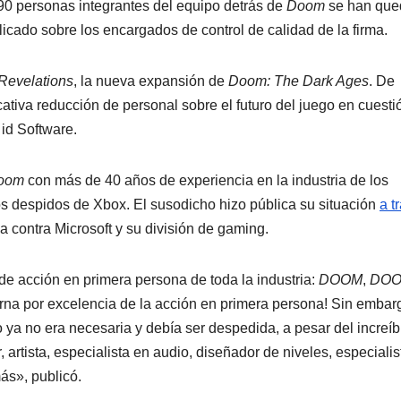
90 personas integrantes del equipo detrás de
Doom
se han qu
licado sobre los encargados de control de calidad de la firma.
Revelations
, la nueva expansión de
Doom: The Dark Ages
. De
tiva reducción de personal sobre el futuro del juego en cuesti
id Software.
oom
con más de 40 años de experiencia en la industria de los
los despidos de Xbox. El susodicho hizo pública su situación
a t
 contra Microsoft y su división de gaming.
e acción en primera persona de toda la industria:
DOOM
,
DOO
derna por excelencia de la acción en primera persona! Sin embar
 ya no era necesaria y debía ser despedida, a pesar del increíb
artista, especialista en audio, diseñador de niveles, especialis
ás», publicó.