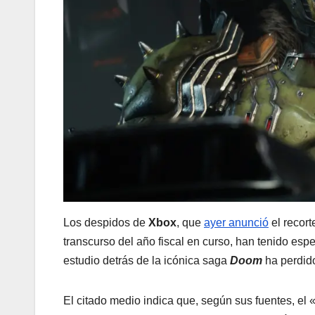
Los despidos de
Xbox
, que
ayer anunció
el recort
transcurso del año fiscal en curso, han tenido esp
estudio detrás de la icónica saga
Doom
ha perdido
El citado medio indica que, según sus fuentes, el