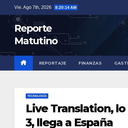
Saltar
Vie. Ago 7th, 2026
8:20:16 AM
al
contenido
Reporte
Matutino
REPORTAJE
FINANZAS
GAST
TECNOLOGÍA
Live Translation, l
3, llega a España