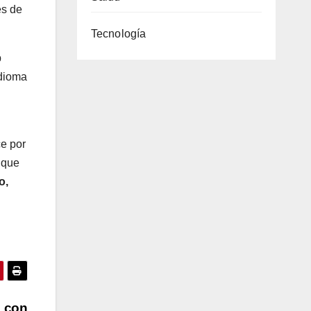
es de
Tecnología
p
idioma
ce por
 que
o,
c con